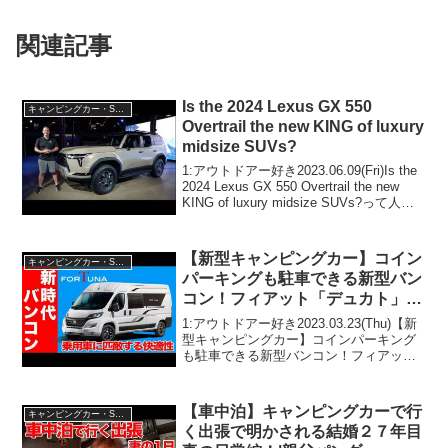
関連記事
Is the 2024 Lexus GX 550
キャンピングカー・SUV人気車種
Overtrail the new KING of luxury
midsize SUVs?
1:アウトドアー好き2023.06.09(Fri)Is the
2024 Lexus GX 550 Overtrail the new
KING of luxury midsize SUVs?って人気
で話題らしいぞ、見逃さないで！！2:ア
ウ...
【新型キャンピングカー】コイン
キャンピングカー・SUV人気車種
パーキングも駐車できる新型バン
コン！フィアット「デュカト」フ
ォルトナを試乗＆徹底紹介！新時
1:アウトドアー好き2023.03.23(Thu)【新
代の幕開け！
型キャンピングカー】コインパーキング
も駐車できる新型バンコン！フィアット
「デュカト」フォルトナを試乗＆徹底紹
介！新時代の幕開け！って人気で話題ら
しいぞ、見逃さないで！！2:アウトドア
【車中泊】キャンピングカーで行
キャンピングカー・SUV人気車種
ー好...
く出張で明かされる結婚２７年目