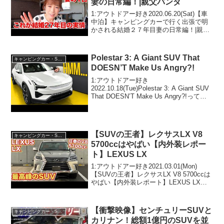
妻の日常編！|親父パンダ
1:アウトドアー好き2020.06.20(Sat)【車
中泊】キャンピングカーで行く出張で明
かされる結婚２７年目妻の日常編！|親父
パンダって人気で話題らしいぞ、見逃さ
ないで！！2:アウトドアー好き
2020.06.20(Sat)この動画は注目で...
Polestar 3: A Giant SUV That
キャンピングカー・SUV人気車種
DOESN’T Make Us Angry?!
1:アウトドアー好き
2022.10.18(Tue)Polestar 3: A Giant SUV
That DOESN’T Make Us Angry?!って人
気で話題らしいぞ、見逃さないで！！2:
アウトドアー好き2022.10.18(Tu...
【SUVの王者】レクサスLX V8
キャンピングカー・SUV人気車種
5700ccはやばい【内外装レポー
ト】LEXUS LX
1:アウトドアー好き2021.03.01(Mon)
【SUVの王者】レクサスLX V8 5700ccは
やばい【内外装レポート】LEXUS LXっ
て人気で話題らしいぞ、見逃さない
で！！2:アウトドアー好き
2021.03.01(Mon)この動画は...
【衝撃映像】センチュリーSUVと
キャンピングカー・SUV人気車種
カリナン！総額1億円のSUVを並