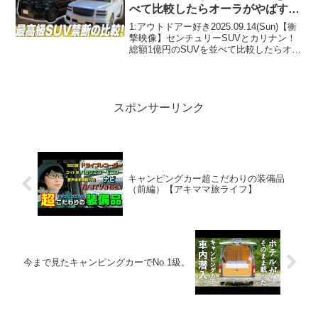
べて比較したらオーラがやばすぎ
た…
1:アウトドアー好き2025.09.14(Sun)【衝
撃映像】センチュリーSUVとカリナン！
総額1億円のSUVを並べて比較したらオー
ラがやばすぎた…って人気で話題らしい
ぞ、見逃さないで！！2:アウトドアー好
き2025.09.14(Sun)こ...
スポンサーリンク
キャンピングカー超こだわりの装備品
（前編）【アキママ旅ライフ】
今まで見たキャンピングカーでNo.1級。