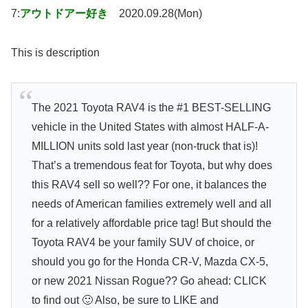
7:
アウトドアー好き
2020.09.28(Mon)
This is description
The 2021 Toyota RAV4 is the #1 BEST-SELLING
vehicle in the United States with almost HALF-A-
MILLION units sold last year (non-truck that is)!
That’s a tremendous feat for Toyota, but why does
this RAV4 sell so well?? For one, it balances the
needs of American families extremely well and all
for a relatively affordable price tag! But should the
Toyota RAV4 be your family SUV of choice, or
should you go for the Honda CR-V, Mazda CX-5,
or new 2021 Nissan Rogue?? Go ahead: CLICK
to find out 🙂 Also, be sure to LIKE and