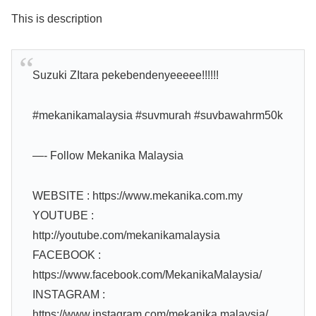
This is description
Suzuki ZItara pekebendenyeeeee!!!!!!
#mekanikamalaysia #suvmurah #suvbawahrm50k
—- Follow Mekanika Malaysia
WEBSITE : https://www.mekanika.com.my
YOUTUBE :
http://youtube.com/mekanikamalaysia
FACEBOOK :
https://www.facebook.com/MekanikaMalaysia/
INSTAGRAM :
https://www.instagram.com/mekanika.malaysia/