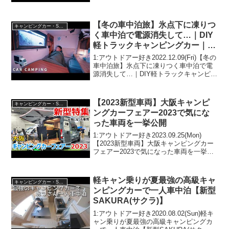
た…【DIYキャンピングカー制作】って人
気で話題らしいぞ、見逃さないで！！2:
アウトドアー好き2022.03.3...
【冬の車中泊旅】氷点下に凍りつ
キャンピングカー・SUV人気車種
く車中泊で電源消失して…｜DIY
軽トラックキャンピングカー｜
134
1:アウトドアー好き2022.12.09(Fri)【冬の
車中泊旅】氷点下に凍りつく車中泊で電
源消失して…｜DIY軽トラックキャンピン
グカー｜134って人気で話題らしいぞ、見
逃さないで！！2:アウトドアー好き
2022.12.09(Fri)この...
【2023新型車両】大阪キャンピ
キャンピングカー・SUV人気車種
ングカーフェアー2023で気にな
った車両を一挙公開
1:アウトドアー好き2023.09.25(Mon)
【2023新型車両】大阪キャンピングカー
フェアー2023で気になった車両を一挙公
開って人気で話題らしいぞ、見逃さない
で！！2:アウトドアー好き
2023.09.25(Mon)この動画は注目です...
軽キャン乗りが夏最強の高級キャ
キャンピングカー・SUV人気車種
ンピングカーで一人車中泊【新型
SAKURA(サクラ)】
1:アウトドアー好き2020.08.02(Sun)軽キ
ャン乗りが夏最強の高級キャンピングカ