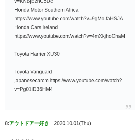
v=KKBjEzhC5Dc
Honda Motor Southern Africa
https://www.youtube.com/watch?v=9gMo-faHSJA
Honda Cars Ireland
https://www.youtube.com/watch?v=4mXkjhoOhaM
Toyota Harrier XU30
Toyota Vanguard
japanesecarcm https://www.youtube.com/watch?
v=Pg01iD36HM4
8:
アウトドアー好き
2020.10.01(Thu)