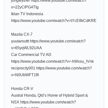
jongwyther https://www.youtube.com/watch?
v=22yCIPG4TIg
Iklan TV Indonesia
https://www.youtube.com/watch?v=tYcE8kCdKRE
Mazda CX-7
yuutarouttt https://www.youtube.com/watch?
v=65yqWL92UAA
Car Commercial TV AD
https://www.youtube.com/watch?v=-hWxsu_lVnk
reciprocity001 https://www.youtube.com/watch?
v=N0UbWFT1fII
Honda CR-V
Austral Honda, Qld’s Home of Hybrid Sport &
NSX https://www.youtube.com/watch?