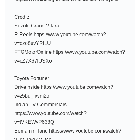
Credit:
Suzuki Grand Vitara
R Reels https://www.youtube.com/watch?
v=dzo8uvYRlLU
FTGMotorOnline https://www.youtube.com/watch?
v=cZ7X67IUSXo
Toyota Fortuner
DriveInside https://www.youtube.com/watch?
v=z5bu_jjwm2o
Indian TV Commercials
https://www.youtube.com/watch?
v=tVKEWvP633Q
Benjamin Tang https://www.youtube.com/watch?
v=iV1y8gZMDcc