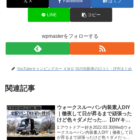
X
Facebook
はてブ
LINE
コピー
wpmasterをフォローする
YouTubeキャンピングカー,４ＷＤ,SUV自動車の口コミ・評判まとめ
関連記事
ウォークスルーバン内装素人DIY
キャンピングカー・SUV人気車種
｜徹夜して日が昇るまで頑張った
けど色々ダメだった…【DIYキャ
ンピングカー制作】
1:アウトドアー好き2022.03.30(Wed)ウォ
ークスルーバン内装素人DIY｜徹夜して日
が昇るまで頑張ったけど色々ダメだっ