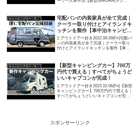
ーで一人車中泊【新型SAKURA(サク
ラ)】って人気で話題らしいぞ、見逃さな
いで！！2:アウトドアー好き
2020.08.02(Sun)この動画は注目で...
宅配バンの内装家具が全て完成｜
キャンピングカー・SUV人気車種
クーラー取り付けとアイランドキ
ッチンを製作【車中泊キャンピン
グカー完成目前】
1:アウトドアー好き2022.09.09(Fri)宅配バ
ンの内装家具が全て完成｜クーラー取り
付けとアイランドキッチンを製作【車中
泊キャンピングカー完成目前】って人気
で話題らしいぞ、見逃さないで！！2:ア
ウトドアー好き2022.09.09(F...
【新型キャンピングカー】700万
キャンピングカー・SUV人気車種
円代で買える｜すべてがちょうど
いいキャブコンが完成！
1:アウトドアー好き2023.10.06(Fri)【新型
キャンピングカー】700万円代で買える｜
すべてがちょうどいいキャブコンが完
成！って人気で話題らしいぞ、見逃さな
いで！！2:アウトドアー好き
2023.10.06(Fri)この動画は注目で...
スポンサーリンク