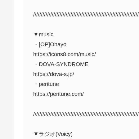
////////////////////////////////////////////////////////////////////
▼music
・[OP]Ohayo
https://icons8.com/music/
・DOVA-SYNDROME
https://dova-s.jp/
・peritune
https://peritune.com/
////////////////////////////////////////////////////////////////////
▼ラジオ(Voicy)