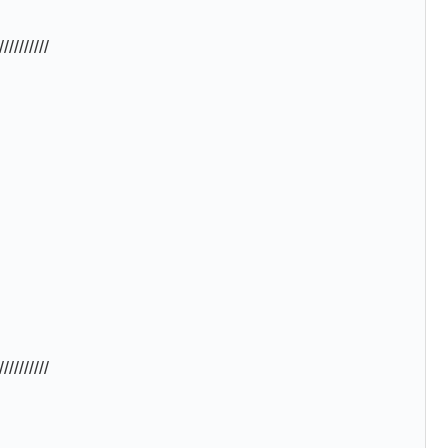
//////////
//////////