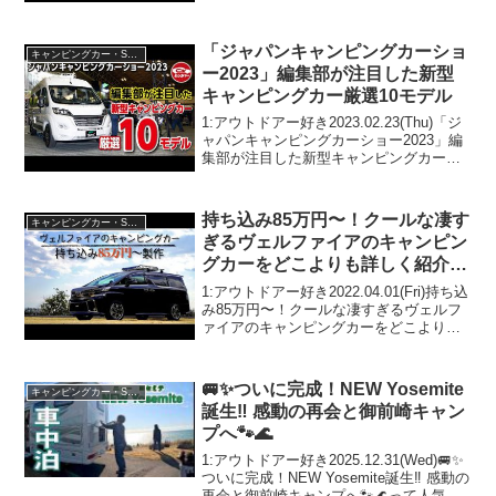
ng... | 24 O...
「ジャパンキャンピングカーショ
キャンピングカー・SUV人気車種
ー2023」編集部が注目した新型
キャンピングカー厳選10モデル
1:アウトドアー好き2023.02.23(Thu)「ジ
ャパンキャンピングカーショー2023」編
集部が注目した新型キャンピングカー厳
選10モデルって人気で話題らしいぞ、見
逃さないで！！2:アウトドアー好き
2023.02.23(Thu)この動画...
持ち込み85万円〜！クールな凄す
キャンピングカー・SUV人気車種
ぎるヴェルファイアのキャンピン
グカーをどこよりも詳しく紹介し
ます！【OuT+】
1:アウトドアー好き2022.04.01(Fri)持ち込
み85万円〜！クールな凄すぎるヴェルフ
ァイアのキャンピングカーをどこよりも
詳しく紹介します！【OuT+】って人気で
話題らしいぞ、見逃さないで！！2:アウ
トドアー好き2022.04.01...
🚐✨ついに完成！NEW Yosemite
キャンピングカー・SUV人気車種
誕生‼ 感動の再会と御前崎キャン
プへ🐾🌊
1:アウトドアー好き2025.12.31(Wed)🚐✨
ついに完成！NEW Yosemite誕生‼ 感動の
再会と御前崎キャンプへ🐾🌊って人気で