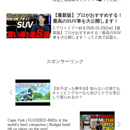
話題らしいぞ、見逃さないで！！2:アウ
トドアー好き2025.12.31(Wed)この動画は
注目です！...
【最新版】プロがおすすめする！
キャンピングカー・SUV人気車種
最高のSUV車を大公開します！
1:アウトドアー好き2026.01.03(Sat)【最
新版】プロがおすすめする！最高のSUV
車を大公開します！って人気で話題らし
いぞ、見逃さないで！！2:アウトドアー
好き2026.01.03(Sat)この動画は注目で
す！3:アウトドアー好き...
スポンサーリンク
【女子ぼっち車中泊】知らない土地でも
キャンピングカーなら女ひとりでも安心
して寝られるの？
Cape York | FLOODED 4WDs & the
world’s best campsites | Budget build
HiLux takes on the rest!