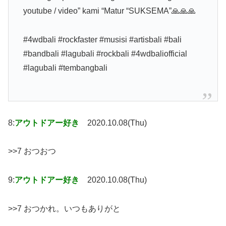
youtube / video” kami “Matur “SUKSEMA”🙏🙏🙏
#4wdbali #rockfaster #musisi #artisbali #bali
#bandbali #lagubali #rockbali #4wdbaliofficial
#lagubali #tembangbali
8:
アウトドアー好き
2020.10.08(Thu)
>>7 おつおつ
9:
アウトドアー好き
2020.10.08(Thu)
>>7 おつかれ。いつもありがと