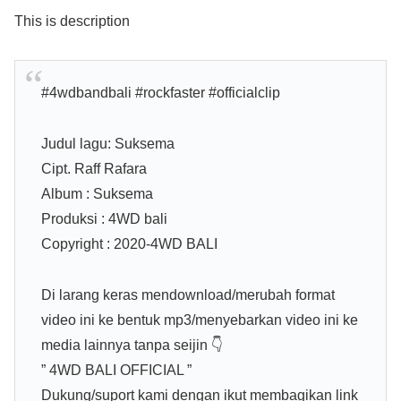
This is description
#4wdbandbali #rockfaster #officialclip
Judul lagu: Suksema
Cipt. Raff Rafara
Album : Suksema
Produksi : 4WD bali
Copyright : 2020-4WD BALI
Di larang keras mendownload/merubah format
video ini ke bentuk mp3/menyebarkan video ini ke
media lainnya tanpa seijin 👇
” 4WD BALI OFFICIAL ”
Dukung/suport kami dengan ikut membagikan link