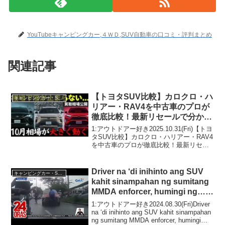
YouTubeキャンピングカー,４ＷＤ,SUV自動車の口コミ・評判まとめ
関連記事
【トヨタSUV比較】カロクロ・ハ
キャンピングカー・SUV人気車種
リアー・RAV4を中古車のプロが
徹底比較！最新リセールで分かっ
た“損しないSUV”の買い方を解
1:アウトドアー好き2025.10.31(Fri)【トヨ
説！
タSUV比較】カロクロ・ハリアー・RAV4
を中古車のプロが徹底比較！最新リセー
ルで分かった“損しないSUV”の買い方を解
説！って人気で話題らしいぞ、見逃さな
いで！！2:アウトドアー好き...
Driver na ‘di inihinto ang SUV
キャンピングカー・SUV人気車種
kahit sinampahan ng sumitang
MMDA enforcer, humingi ng… |
24 Oras
1:アウトドアー好き2024.08.30(Fri)Driver
na ‘di inihinto ang SUV kahit sinampahan
ng sumitang MMDA enforcer, humingi