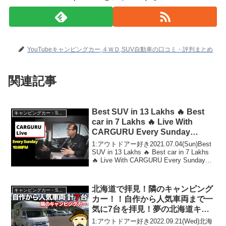
YouTubeキャンピングカー,４ＷＤ,SUV自動車の口コミ・評判まとめ
関連記事
Best SUV in 13 Lakhs 🔥 Best
キャンピングカー・SUV人気車種
car in 7 Lakhs 🔥 Live With
CARGURU Every Sunday
10:00PM
1:アウトドアー好き2021.07.04(Sun)Best
SUV in 13 Lakhs 🔥 Best car in 7 Lakhs
🔥 Live With CARGURU Every Sunday
10:00PMって人気で話題らしいぞ、...
北海道で拝見！隣のキャンピング
キャンピングカー・SUV人気車種
カー！！自作から人気車両まで一
気に7台を拝見！夢の北海道キャ
ラバン⑬
1:アウトドアー好き2022.09.21(Wed)北海