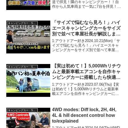
道で拝見！隣のキャンピングカー！！自
作から人気車両まで一気に7台を拝見！夢
の北海道キャラバン⑬って人気で話題ら
しいぞ、見逃さないで！！2:アウトドア
ー好き2022.09.21(Wed)こ...
「サイズで悩むなら見ろ！」ハイ
キャンピングカー・SUV人気車種
エースキャンピングカーをサイズ
別で並べて車屋社長が解説しま
す！
1:アウトドアー好き2024.10.21(Mon)「サ
イズで悩むなら見ろ！」ハイエースキャ
ンピングカーをサイズ別で並べて車屋社
長が解説します！って人気で話題らしい
ぞ、見逃さないで！！2:アウトドアー好
き2024.10.21(Mon)この動画...
【実は初めて！】5,000Whリチウ
キャンピングカー・SUV人気車種
ムと最新車載エアコンを自作キャ
ンピングカーに搭載したら快適に
車中泊出来るのか！？EcoFlow
1:アウトドアー好き2023.07.06(Thu)【実
WAVE2
は初めて！】5,000Whリチウムと最新車
載エアコンを自作キャンピングカーに搭
載したら快適に車中泊出来るのか！？
EcoFlow WAVE2って人気で話題らしい
ぞ、見逃さないで！！2:アウ...
4WD modes: Diff lock, 2H, 4H,
キャンピングカー・SUV人気車種
4L & hill descent control how
to/explained
1:アウトドアー好き2024.04.04(Thu)4WD