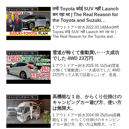
で話題ら...
तभी Toyota कोई SUV नहीं Launch
キャンピングカー・SUV人気車種
कर रहा था | The Real Reason for
the Toyota and Suzuki
Collaboration
1:アウトドアー好き2022.03.14(Mon)तभी
Toyota कोई SUV नहीं Launch कर रहा था |
The Real Reason for the Toyota and
Suzuki Collaborat...
雪道が怖くて衝動買い･･･大成功
キャンピングカー・SUV人気車種
でした 4WD 23万円
1:アウトドアー好き2025.01.11(Sat)雪道
が怖くて衝動買い･･･大成功でした 4WD
23万円って人気で話題らしいぞ、見逃さ
ないで！！2:アウトドアー好き
2025.01.11(Sat)この動画は注目です！3:
アウトドアー好き20...
高機能な１台、からくり仕掛けの
キャンピングカー・SUV人気車種
キャンピングカー遊び方、使い方
は無限大。
1:アウトドアー好き2024.08.25(Sun)高機
能な１台、からくり仕掛けのキャンピン
グカー遊び方、使い方は無限大。って人
気で話題らしいぞ、見逃さないで！！2: