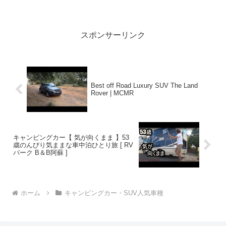
アウトドアー好き2024.08.25(Sun)この動
画は注目です！3:アウト...
スポンサーリンク
Best off Road Luxury SUV The Land
Rover | MCMR
キャンピングカー【 気が向くまま 】53
歳のんびり気ままな車中泊ひとり旅 [ RV
パーク B＆B阿蘇 ]
ホーム
キャンピングカー・SUV人気車種