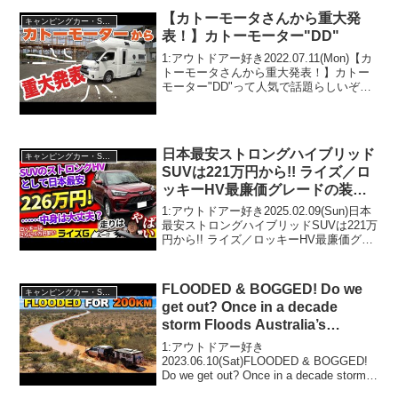
【カトーモータさんから重大発
キャンピングカー・SUV人気車種
表！】カトーモーター"DD"
1:アウトドアー好き2022.07.11(Mon)【カ
トーモータさんから重大発表！】カトー
モーター"DD"って人気で話題らしいぞ、
見逃さないで！！2:アウトドアー好き
2022.07.11(Mon)この動画は注目です！3:
アウトドアー好き20...
日本最安ストロングハイブリッド
キャンピングカー・SUV人気車種
SUVは221万円から!! ライズ／ロ
ッキーHV最廉価グレードの装備
と走りはどうなんだ？【vs物価
1:アウトドアー好き2025.02.09(Sun)日本
高! インフレ反逆車シリーズ トヨ
最安ストロングハイブリッドSUVは221万
円から!! ライズ／ロッキーHV最廉価グレ
タ／ダイハツ編】
ードの装備と走りはどうなんだ？【vs物
価高! インフレ反逆車シリーズ トヨタ／
ダイハツ編】って人気で話...
FLOODED & BOGGED! Do we
キャンピングカー・SUV人気車種
get out? Once in a decade
storm Floods Australia’s
DRIEST town!
1:アウトドアー好き
2023.06.10(Sat)FLOODED & BOGGED!
Do we get out? Once in a decade storm
Floods Australia’s DRIEST town!って人気