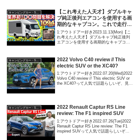
好き2022...
【これ考えた人天才】ダブルキャ
キャンピングカー・SUV人気車種
ブ純正後列エアコンを使用する画
期的なキャブコン。これで走行時
に後列のあの問題が解決できる。
1:アウトドアー好き2023.11.13(Mon)【こ
【セキソーボディ】
れ考えた人天才】ダブルキャブ純正後列
エアコンを使用する画期的なキャブコ
ン。これで走行時に後列のあの問題が解
決できる。【セキソーボディ】って人気
で話題らしいぞ、見逃さないで！！2:ア
2022 Volvo C40 review // This
キャンピングカー・SUV人気車種
ウトド...
electric SUV or the XC40?
1:アウトドアー好き2022.07.20(Wed)2022
Volvo C40 review // This electric SUV or
the XC40?って人気で話題らしいぞ、見逃
さないで！！2:アウトドアー好き
2022.07.20...
2022 Renault Captur RS Line
キャンピングカー・SUV人気車種
review: The F1 inspired SUV
1:アウトドアー好き2022.07.26(Tue)2022
Renault Captur RS Line review: The F1
inspired SUVって人気で話題らしいぞ、
見逃さないで！！2:アウトドアー好き