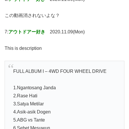
この動画消されないよな？
7:
アウトドアー好き
2020.11.09(Mon)
This is description
FULL ALBUM I – 4WD FOUR WHEEL DRIVE
1.Ngantosang Janda
2.Rase Hati
3.Satya Metilar
4.Asik-asik Dogen
5.ABG vs Tante
6.Sebet Mesuwun