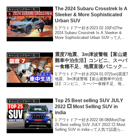
The 2024 Subaru Crosstrek Is A
キャンピングカー・SUV人気車種
Sleeker & More Sophisticated
Urban SUV
1:アウトドアー好き2023.02.10(Fri)The
2024 Subaru Crosstrek Is A Sleeker &
More Sophisticated Urban SUVって人気
で話題らしいぞ、見逃さないで！！2:ア
ウトド...
震度7地震、3m津波警報【富山避
キャンピングカー・SUV人気車種
難車中泊生活】コンビニ、スーパ
ー食糧不足、地震直後パニック状
態からリアルな映像記録 | 2024年
1:アウトドアー好き2024.01.07(Sun)震度7
1月1日能登半島地震
地震、3m津波警報【富山避難車中泊生
活】コンビニ、スーパー食糧不足、地震
直後パニック状態からリアルな映像記録 |
2024年1月1日能登半島地震って人気で話
題らしいぞ、見逃さないで！！...
Top 25 Best selling SUV JULY
キャンピングカー・SUV人気車種
2022 💥 Most Selling SUV in
india
1:アウトドアー好き2022.08.08(Mon)Top
25 Best selling SUV JULY 2022 💥 Most
Selling SUV in indiaって人気で話題らし
いぞ、見逃さないで！！2:アウトドアー