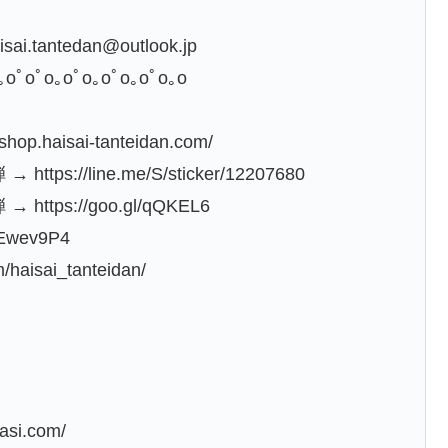
ntedan@outlook.jp
｡oﾟoﾟo｡oﾟo｡oﾟo｡oﾟo｡o
haisai-tanteidan.com/
/line.me/S/sticker/12207680
s://goo.gl/qQKEL6
43Ewev9P4
/haisai_tanteidan/
si.com/