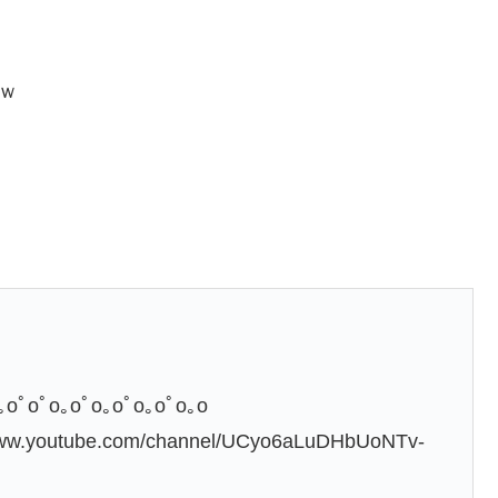
ｗ
｡oﾟoﾟo｡oﾟo｡oﾟo｡oﾟo｡o
utube.com/channel/UCyo6aLuDHbUoNTv-