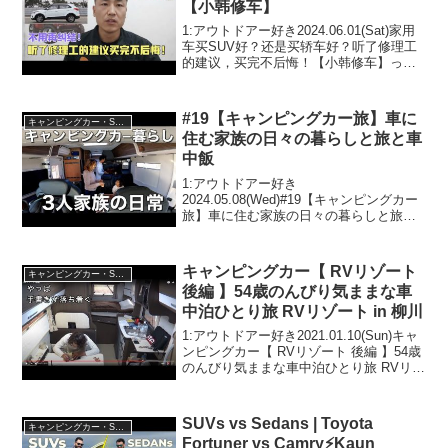
【小韩修车】
1:アウトドアー好き2024.06.01(Sat)家用
车买SUV好？还是买轿车好？听了修理工
的建议，买完不后悔！【小韩修车】って
人気で話題らしいぞ、見逃さないで！！
2:アウトドアー好き2024.06.01(Sat)この
動画は注目です！3:ア...
#19【キャンピングカー旅】車に
キャンピングカー・SUV人気車種
住む家族の日々の暮らしと旅と車
中飯
1:アウトドアー好き
2024.05.08(Wed)#19【キャンピングカー
旅】車に住む家族の日々の暮らしと旅と
車中飯って人気で話題らしいぞ、見逃さ
ないで！！2:アウトドアー好き
2024.05.08(Wed)この動画は注目です！3:
キャンピングカー【 RVリゾート
キャンピングカー・SUV人気車種
アウトドア...
後編 】54歳のんびり気ままな車
中泊ひとり旅 RVリゾート in 柳川
1:アウトドアー好き2021.01.10(Sun)キャ
ンピングカー【 RVリゾート 後編 】54歳
のんびり気ままな車中泊ひとり旅 RVリゾ
ート in 柳川って人気で話題らしいぞ、見
逃さないで！！2:アウトドアー好き
2021.01.10(Su...
SUVs vs Sedans | Toyota
キャンピングカー・SUV人気車種
Fortuner vs Camry⚡Kaun