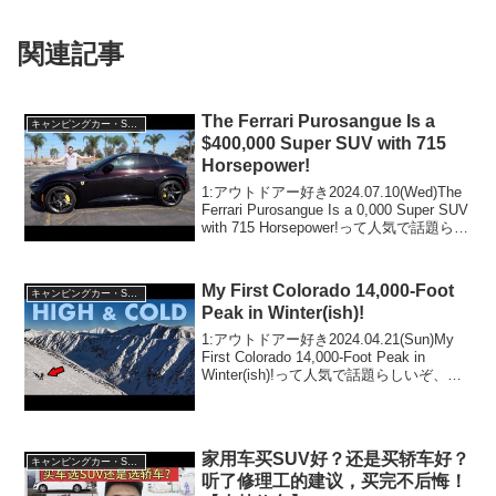
関連記事
The Ferrari Purosangue Is a
キャンピングカー・SUV人気車種
$400,000 Super SUV with 715
Horsepower!
1:アウトドアー好き2024.07.10(Wed)The
Ferrari Purosangue Is a 0,000 Super SUV
with 715 Horsepower!って人気で話題らし
いぞ、見逃さないで！！2:アウトドアー
好き2...
My First Colorado 14,000-Foot
キャンピングカー・SUV人気車種
Peak in Winter(ish)!
1:アウトドアー好き2024.04.21(Sun)My
First Colorado 14,000-Foot Peak in
Winter(ish)!って人気で話題らしいぞ、見
逃さないで！！2:アウトドアー好き
2024.04.21(Sun)...
家用车买SUV好？还是买轿车好？
キャンピングカー・SUV人気車種
听了修理工的建议，买完不后悔！