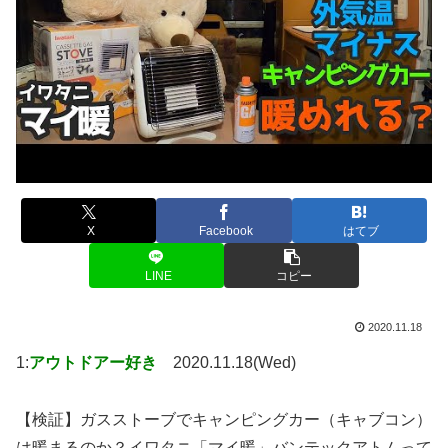
X
Facebook
はてブ
LINE
コピー
2020.11.18
1:
アウトドアー好き
2020.11.18(Wed)
【検証】ガスストーブでキャンピングカー（キャブコン）
は暖まるのか？イワタニ「マイ暖」バンテックアトムって