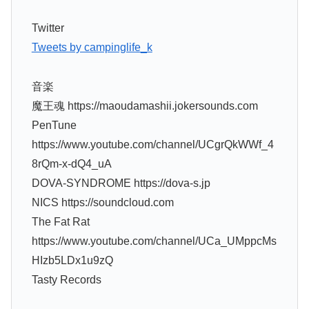
Twitter
Tweets by campinglife_k
音楽
魔王魂 https://maoudamashii.jokersounds.com
PenTune
https://www.youtube.com/channel/UCgrQkWWf_4
8rQm-x-dQ4_uA
DOVA-SYNDROME https://dova-s.jp
NICS https://soundcloud.com
The Fat Rat
https://www.youtube.com/channel/UCa_UMppcMs
HIzb5LDx1u9zQ
Tasty Records