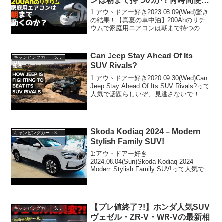
ンは朝まで持つのか？何時間使え
るのか？キャンピングカー☆
1:アウトドアー好き2023.08.09(Wed)驚き
の結果！【真夏の車中泊】200Ahのリチ
ウムで家庭用エアコンは朝まで持つの
か？何時間使えるのか？キャンピングカ
ー☆って人気で話題らしいぞ、見逃さな
いで！！2:アウトドアー好き2023.0...
Can Jeep Stay Ahead Of Its
キャンピングカー・SUV人気車種
SUV Rivals?
1:アウトドアー好き2020.09.30(Wed)Can
Jeep Stay Ahead Of Its SUV Rivals?って
人気で話題らしいぞ、見逃さないで！！
2:アウトドアー好き2020.09.30(Wed)この
動画は注目です！3:...
Skoda Kodiaq 2024 – Modern
キャンピングカー・SUV人気車種
Stylish Family SUV!
1:アウトドアー好き
2024.08.04(Sun)Skoda Kodiaq 2024 -
Modern Stylish Family SUV!って人気で話
題らしいぞ、見逃さないで！！2:アウト
ドアー好き2024.08.04(Sun)この動画...
【プレ値終了?!】ホンダ人気SUV
キャンピングカー・SUV人気車種
ヴェゼル・ZR-V・WR-Vの最新相