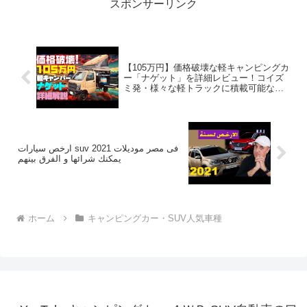
スポンサーリンク
【105万円】価格破壊な軽キャンピングカ
ー「ナゲット」を詳細レビュー！コイズ
ミ発・様々な軽トラックに積載可能な災
害ボランティアもできる衝撃のトラキャ
ン軽キャンパー！エブリイもハイゼット
もOK！
ارخص سيارات suv فى مصر موديلات 2021
يمكنك شرائها و الفرق بينهم
ホーム
キャンピングカー・SUV人気車種