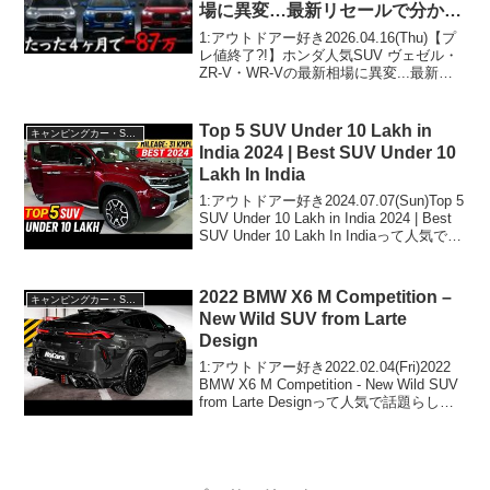
場に異変…最新リセールで分かっ
た“損しないSUV”を中古車プロが
1:アウトドアー好き2026.04.16(Thu)【プ
徹底比較！
レ値終了?!】ホンダ人気SUV ヴェゼル・
ZR-V・WR-Vの最新相場に異変...最新リ
セールで分かった“損しないSUV”を中古車
プロが徹底比較！って人気で話題らしい
ぞ、見逃さないで！！...
Top 5 SUV Under 10 Lakh in
キャンピングカー・SUV人気車種
India 2024 | Best SUV Under 10
Lakh In India
1:アウトドアー好き2024.07.07(Sun)Top 5
SUV Under 10 Lakh in India 2024 | Best
SUV Under 10 Lakh In Indiaって人気で話
題らしいぞ、見逃さないで！！2:アウ...
2022 BMW X6 M Competition –
キャンピングカー・SUV人気車種
New Wild SUV from Larte
Design
1:アウトドアー好き2022.02.04(Fri)2022
BMW X6 M Competition - New Wild SUV
from Larte Designって人気で話題らしい
ぞ、見逃さないで！！2:アウトドアー好
き2022.02...