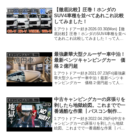
【徹底比較】圧巻！ホンダの
キャンピングカー・SUV人気車種
SUV4車種を並べてあれこれ比較
してみました！
1:アウトドアー好き2026.03.30(Mon)【徹
底比較】圧巻！ホンダのSUV4車種を並べ
てあれこれ比較してみました！って人気
で話題らしいぞ、見逃さないで！！2:ア
ウトドアー好き2026.03.30(Mon)この動画
は注目です！3:アウ...
最強豪華大型クルーザー車中泊！
キャンピングカー・SUV人気車種
最新ベンツキャンピングカー 価
格２億円超
1:アウトドアー好き2021.07.23(Fri)最強豪
華大型クルーザー車中泊！最新ベンツキ
ャンピングカー 価格２億円超って人気
で話題らしいぞ、見逃さないで！！2:ア
ウトドアー好き2021.07.23(Fri)この動画は
注目です！3:アウト...
中古キャンピングカーの床張りを
キャンピングカー・SUV人気車種
剥したら地獄絵図。これまでで一
番過酷な作業 ┃バスコン制作
Ep.08┃
1:アウトドアー好き2022.04.29(Fri)中古キ
ャンピングカーの床張りを剥したら地獄
絵図。これまでで一番過酷な作業 ┃バス
コン制作 Ep.08┃って人気で話題らしい