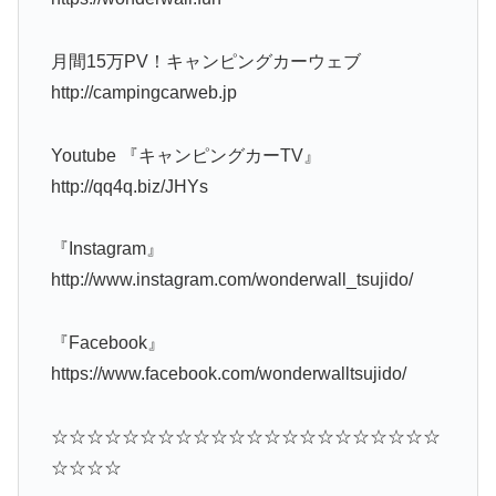
月間15万PV！キャンピングカーウェブ
http://campingcarweb.jp
Youtube 『キャンピングカーTV』
http://qq4q.biz/JHYs
『Instagram』
http://www.instagram.com/wonderwall_tsujido/
『Facebook』
https://www.facebook.com/wonderwalltsujido/
☆☆☆☆☆☆☆☆☆☆☆☆☆☆☆☆☆☆☆☆☆☆
☆☆☆☆