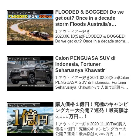
ぞ、見逃さないで！！2:アウトドアー好
き2022.04.29(Fri...
FLOODED & BOGGED! Do we
キャンピングカー・SUV人気車種
get out? Once in a decade
storm Floods Australia’s
DRIEST town!
1:アウトドアー好き
2023.06.10(Sat)FLOODED & BOGGED!
Do we get out? Once in a decade storm
Floods Australia’s DRIEST town!って人気
で話題ら...
Calon PENGUASA SUV di
キャンピングカー・SUV人気車種
Indonesia, Fortuner
Seharusnya Khawatir
1:アウトドアー好き2021.02.28(Sun)Calon
PENGUASA SUV di Indonesia, Fortuner
Seharusnya Khawatirって人気で話題らし
いぞ、見逃さないで！！2:アウトドアー
好き2021...
購入価格１億円！究極のキャンピ
キャンピングカー・SUV人気車種
ングカー大公開７連発！最高額は
○,○○○万円…！
1:アウトドアー好き2020.11.10(Tue)購入
価格１億円！究極のキャンピングカー大
公開７連発！最高額は○,○○○万円…！っ