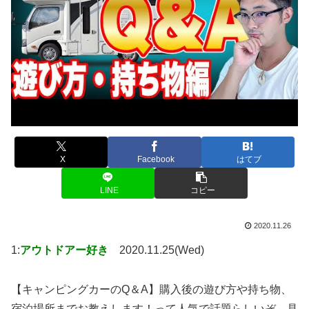
X
Facebook
はてブ
LINE
コピー
2020.11.26
1:
アウトドアー好き
2020.11.25(Wed)
【キャンピングカーのQ＆A】購入後の遊び方や持ち物、
宿泊場所までお教えします！って人気で話題らしいぞ、見