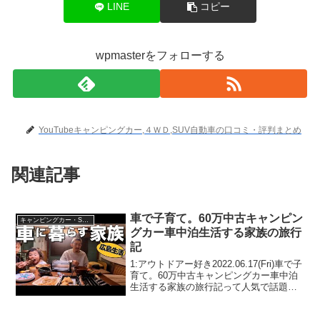
LINE
コピー
wpmasterをフォローする
YouTubeキャンピングカー,４ＷＤ,SUV自動車の口コミ・評判まとめ
関連記事
車で子育て。60万中古キャンピン
キャンピングカー・SUV人気車種
グカー車中泊生活する家族の旅行
記
1:アウトドアー好き2022.06.17(Fri)車で子
育て。60万中古キャンピングカー車中泊
生活する家族の旅行記って人気で話題ら
しいぞ、見逃さないで！！2:アウトドア
ー好き2022.06.17(Fri)この動画は注目で