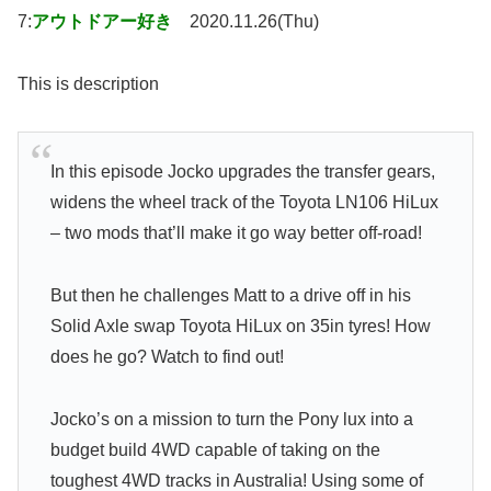
7:
アウトドアー好き
2020.11.26(Thu)
This is description
In this episode Jocko upgrades the transfer gears,
widens the wheel track of the Toyota LN106 HiLux
– two mods that’ll make it go way better off-road!
But then he challenges Matt to a drive off in his
Solid Axle swap Toyota HiLux on 35in tyres! How
does he go? Watch to find out!
Jocko’s on a mission to turn the Pony lux into a
budget build 4WD capable of taking on the
toughest 4WD tracks in Australia! Using some of