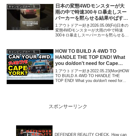
は注目です！3:アウト...
日本の変態4WDモンスターが大
キャンピングカー・SUV人気車種
雨の中で時速300キロ暴走しスー
パーカーを黙らせる結果やばすぎ
る
1:アウトドアー好き2026.05.08(Fri)日本の
変態4WDモンスターが大雨の中で時速
300キロ暴走しスーパーカーを黙らせる結
果やばすぎるって人気で話題らしいぞ、
見逃さないで！！2:アウトドアー好き
2026.05.08(Fri)この動...
HOW TO BUILD A 4WD TO
キャンピングカー・SUV人気車種
HANDLE THE TOP END! What
you do/don't need for Cape
York, Kimberley & the Gulf
1:アウトドアー好き2022.05.23(Mon)HOW
TO BUILD A 4WD TO HANDLE THE
TOP END! What you do/don't need for
Cape York, Kimberley & the...
スポンサーリンク
DEFENDER REALITY CHECK. How can