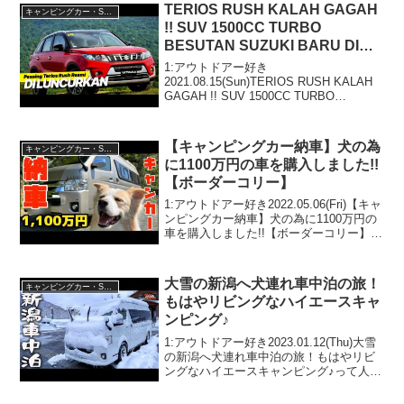
す！3:アウトドアー...
TERIOS RUSH KALAH GAGAH
キャンピングカー・SUV人気車種
!! SUV 1500CC TURBO
BESUTAN SUZUKI BARU DI
LUNCURKAN! || SUV MURAH
1:アウトドアー好き
2021.08.15(Sun)TERIOS RUSH KALAH
GAGAH !! SUV 1500CC TURBO
BESUTAN SUZUKI BARU DI
LUNCURKAN! || SUV MURAHって人気
で...
【キャンピングカー納車】犬の為
キャンピングカー・SUV人気車種
に1100万円の車を購入しました!!
【ボーダーコリー】
1:アウトドアー好き2022.05.06(Fri)【キャ
ンピングカー納車】犬の為に1100万円の
車を購入しました!!【ボーダーコリー】っ
て人気で話題らしいぞ、見逃さない
で！！2:アウトドアー好き2022.05.06(Fri)
この動画は注目で...
大雪の新潟へ犬連れ車中泊の旅！
キャンピングカー・SUV人気車種
もはやリビングなハイエースキャ
ンピング♪
1:アウトドアー好き2023.01.12(Thu)大雪
の新潟へ犬連れ車中泊の旅！もはやリビ
ングなハイエースキャンピング♪って人気
で話題らしいぞ、見逃さないで！！2:ア
ウトドアー好き2023.01.12(Thu)この動画