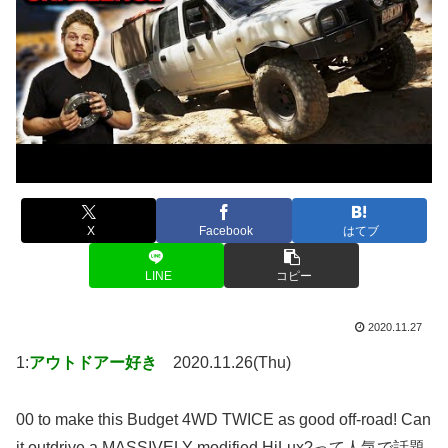
X
Facebook
はてブ
LINE
コピー
2020.11.27
1:
アウトドアー好き
2020.11.26(Thu)
00 to make this Budget 4WD TWICE as good off-road! Can
it outdrive a MASSIVELY modified HiLux?って人気で話題