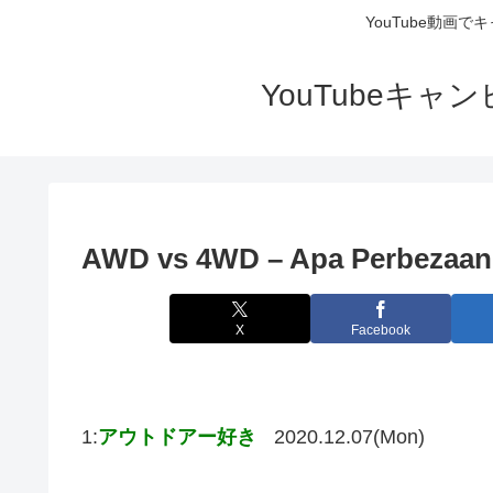
YouTube動画
YouTubeキ
AWD vs 4WD – Apa Perbezaan
X
Facebook
1:
アウトドアー好き
2020.12.07(Mon)