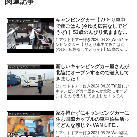
関連記事
キャンピングカー【 ひとり車中
キャンピングカー・SUV人気車種
で夜ごはん (今ゆえ広告なしでど
うぞ) 】53歳のんびり気ままな車
中泊ひとり旅
1:アウトドアー好き2020.04.22(Wed)キャ
ンピングカー【 ひとり車中で夜ごはん
(今ゆえ広告なしでどうぞ) 】53歳のんび
り気ままな車中泊ひとり旅って人気で話
題らしいぞ、見逃さないで！！2:アウト
ドアー好き2020.04.22(...
新しいキャンピングカー屋さんが
キャンピングカー・SUV人気車種
北陸にオープンするので潜入して
きました！
1:アウトドアー好き2024.04.26(Fri)新しい
キャンピングカー屋さんが北陸にオープ
ンするので潜入してきました！って人気
で話題らしいぞ、見逃さないで！！2:ア
ウトドアー好き2024.04.26(Fri)この動画は
注目です！3:アウト...
家を持たずにキャンピングカーに
キャンピングカー・SUV人気車種
住む国際カップルの車中泊生活っ
てどんな感じ？- VAN LIFE
JAPAN 127
1:アウトドアー好き2021.05.26(Wed)家を