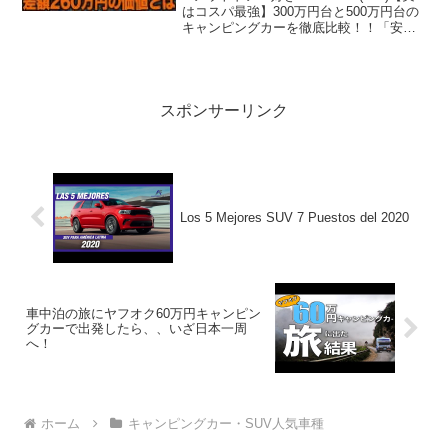
はコスパ最強】300万円台と500万円台の
キャンピングカーを徹底比較！！「安い
と簡素」の概念を崩壊させます。って人
気で話題らしいぞ、見逃さないで！！2:
アウトドアー好き2025.11.1...
スポンサーリンク
Los 5 Mejores SUV 7 Puestos del 2020
車中泊の旅にヤフオク60万円キャンピン
グカーで出発したら、、いざ日本一周
へ！
ホーム
キャンピングカー・SUV人気車種