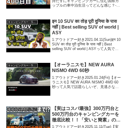
持たずにキャンピングカーに住む国際カ
ップルの車中泊生活ってどんな感じ？-
VAN LIFE JAPAN 127って人気で話題ら
しいぞ、見逃さないで！！2:アウトドア
ー好き2021.05....
इन 10 SUV का तोड़ पूरी दुनिया के पास
キャンピングカー・SUV人気車種
नहीं | Best selling SUV of world |
ASY
1:アウトドアー好き2021.04.11(Sun)इन 10
SUV का तोड़ पूरी दुनिया के पास नहीं | Best
selling SUV of world | ASYって人気で話
題らしいぞ、見逃さないで！！2...
【オーラニスモ】NEW AURA
キャンピングカー・SUV人気車種
NISMO 4WD 60秒
1:アウトドアー好き2025.01.24(Fri)【オー
ラニスモ】NEW AURA NISMO 4WD 60
秒って人気で話題らしいぞ、見逃さない
で！！2:アウトドアー好き2025.01.24(Fri)
この動画は注目です！3:アウトドアー好
き...
【実はコスパ最強】300万円台と
キャンピングカー・SUV人気車種
500万円台のキャンピングカーを
徹底比較！！「安いと簡素」の概
念を崩壊させます。
1:アウトドアー好き2025.11.11(Tue)【実