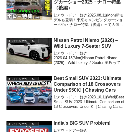
グカーショー2025・ナロー特集
（後編）
1:アウトドアー好き2025.08.11(Mon)新モ
デルも登場！東京キャンピングカーショ
ー2025・ナロー特集（後編）って人気で
話題らしいぞ、見逃さないで！！2:アウ
トドアー好き2025.08.11(Mon)この動画は
注目です！3:アウト...
Nissan Patrol Nismo (2026) –
キャンピングカー・SUV人気車種
Wild Luxury 7-Seater SUV
1:アウトドアー好き
2026.04.13(Mon)Nissan Patrol Nismo
(2026) - Wild Luxury 7-Seater SUVって人
気で話題らしいぞ、見逃さないで！！2:
アウトドアー好き2026.04.13(M...
Best Small SUV 2023: Ultimate
キャンピングカー・SUV人気車種
Comparison of 18 Crossovers
Under $50K! | Chasing Cars
1:アウトドアー好き2023.10.11(Wed)Best
Small SUV 2023: Ultimate Comparison of
18 Crossovers Under K! | Chasing Carsっ
て人気で話題らしいぞ、見逃...
India's BIG SUV Problem!
キャンピングカー・SUV人気車種
1:アウトドアー好き