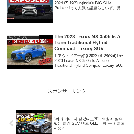
2024.05.19(Sun)India's BIG SUV
Problem!って人気で話題らしいぞ、見逃
さないで！！2:アウトドアー好き
2024.05.19(Sun)この動画は注目です！3:
アウトドアー好き2024.0...
The 2023 Lexus NX 350h Is A
キャンピングカー・SUV人気車種
Lone Traditional Hybrid
Compact Luxury SUV
1:アウトドアー好き2023.01.28(Sat)The
2023 Lexus NX 350h Is A Lone
Traditional Hybrid Compact Luxury SUV
って人気で話題らしいぞ、見逃さない
で！！2:アウト...
スポンサーリンク
"뭐야 이미 다 팔렸다고?!" 1억원에 살수
있는 최강 SUV 벤츠 GLE 쿠페 국내 최초
시승기!