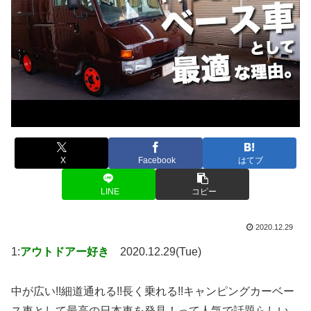
X
Facebook
はてブ
LINE
コピー
2020.12.29
1:
アウトドアー好き
2020.12.29(Tue)
中が広い!!細道通れる!!長く乗れる!!キャンピングカーベー
ス車として最高の日本車を発見！って人気で話題らしい