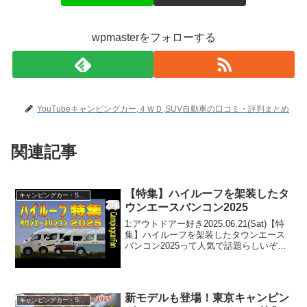
wpmasterをフォローする
YouTubeキャンピングカー,４ＷＤ,SUV自動車の口コミ・評判まとめ
関連記事
【特集】ハイルーフを架装したタ
キャンピングカー・SUV人気車種
ウンエースバンコン2025
1:アウトドアー好き2025.06.21(Sat)【特
集】ハイルーフを架装したタウンエース
バンコン2025って人気で話題らしいぞ、
見逃さないで！！2:アウトドアー好き
2025.06.21(Sat)この動画は注目です！3:
アウトドアー好き20...
新モデルも登場！東京キャンピン
キャンピングカー・SUV人気車種