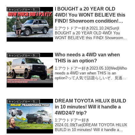
I BOUGHT a 20 YEAR OLD
キャンピングカー・SUV人気車種
4WD! You WONT BELIEVE this
FIND! Showroom condition!
Nissan Patrol GU TB48
1:アウトドアー好き2021.10.24(Sun)I
BOUGHT a 20 YEAR OLD 4WD! You
WONT BELIEVE this FIND! Showroom
condition! Nissan Patrol GU TB...
Who needs a 4WD van when
キャンピングカー・SUV人気車種
THIS is an option?
1:アウトドアー好き2023.05.10(Wed)Who
needs a 4WD van when THIS is an
option?って人気で話題らしいぞ、見逃さ
ないで！！2:アウトドアー好き
2023.05.10(Wed)この動画は注目...
DREAM TOYOTA HILUX BUILD
キャンピングカー・SUV人気車種
in 10 minutes! Will it handle a
4WD24/7 trip?
1:アウトドアー好き
2024.01.09(Tue)DREAM TOYOTA HILUX
BUILD in 10 minutes! Will it handle a
4WD24/7 trip?って人気で話題らしいぞ、