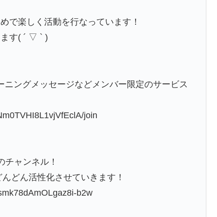
まめで楽しく活動を行なっています！
´ ▽ ` )
ーニングメッセージなどメンバー限定のサービス
Nm0TVHI8L1vjVfEclA/join
のチャンネル！
らどんどん活性化させていきます！
Dasmk78dAmOLgaz8i-b2w