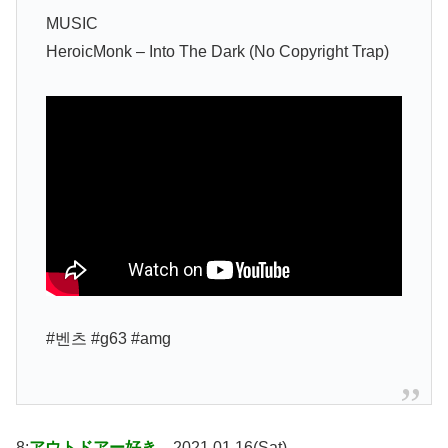
MUSIC
HeroicMonk – Into The Dark (No Copyright Trap)
#벤츠 #g63 #amg
8:
アウトドアー好き
2021.01.16(Sat)