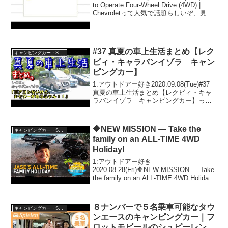
to Operate Four-Wheel Drive (4WD) |
Chevroletって人気で話題らしいぞ、見逃
さないで！！2:アウトドアー好き
2023.02.15(Wed)こ...
#37 真夏の車上生活まとめ【レク
キャンピングカー・SUV人気車種
ビィ・キャラバンイゾラ キャン
ピングカー】
1:アウトドアー好き2020.09.08(Tue)#37
真夏の車上生活まとめ【レクビィ・キャ
ラバンイゾラ キャンピングカー】って
人気で話題らしいぞ、見逃さないで！！
2:アウトドアー好き2020.09.08(Tue)この
動画は注目です！3:...
🔶NEW MISSION — Take the
キャンピングカー・SUV人気車種
family on an ALL-TIME 4WD
Holiday!
1:アウトドアー好き
2020.08.28(Fri)🔶NEW MISSION — Take
the family on an ALL-TIME 4WD Holiday!
って人気で話題らしいぞ、見逃さない
で！！2:アウトドアー好き2020.08...
８ナンバーで５名乗車可能なタウ
キャンピングカー・SUV人気車種
ンエースのキャンピングカー｜フ
ロットモビールのシュピーレン