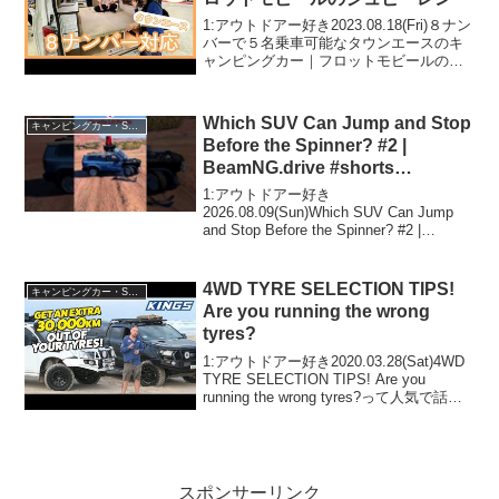
1:アウトドアー好き2023.08.18(Fri)８ナン
バーで５名乗車可能なタウンエースのキ
ャンピングカー｜フロットモビールのシ
ュピーレンって人気で話題らしいぞ、見
逃さないで！！2:アウトドアー好き
2023.08.18(Fri)この動画は注...
Which SUV Can Jump and Stop
キャンピングカー・SUV人気車種
Before the Spinner? #2 |
BeamNG.drive #shorts
#BeamNG #SUV #CarChallenge
1:アウトドアー好き
2026.08.09(Sun)Which SUV Can Jump
and Stop Before the Spinner? #2 |
BeamNG.drive #shorts #BeamNG #SUV
#CarChal...
4WD TYRE SELECTION TIPS!
キャンピングカー・SUV人気車種
Are you running the wrong
tyres?
1:アウトドアー好き2020.03.28(Sat)4WD
TYRE SELECTION TIPS! Are you
running the wrong tyres?って人気で話題
らしいぞ、見逃さないで！！2:アウトド
アー好き2020.03....
スポンサーリンク