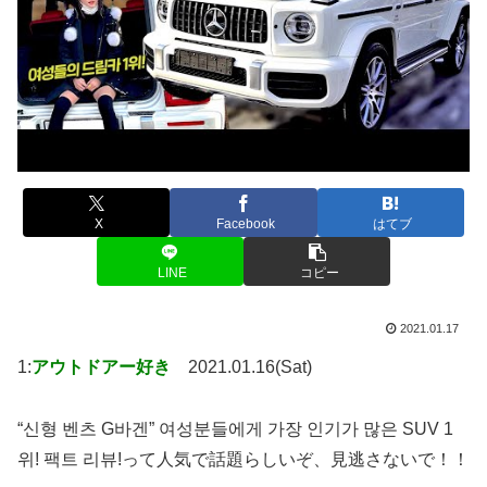
X
Facebook
はてブ
LINE
コピー
2021.01.17
1:
アウトドアー好き
2021.01.16(Sat)
“신형 벤츠 G바겐” 여성분들에게 가장 인기가 많은 SUV 1
위! 팩트 리뷰!って人気で話題らしいぞ、見逃さないで！！