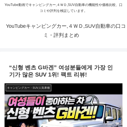
YouTube動画でキャンピングカー,４ＷＤ,SUV自動車の機能性や価格比較、口
コミや評判を検証しています。
YouTubeキャンピングカー,４ＷＤ,SUV自動車の口コ
ミ・評判まとめ
“신형 벤츠 G바겐” 여성분들에게 가장 인
기가 많은 SUV 1위! 팩트 리뷰!
キャンピングカー・SUV人気車種