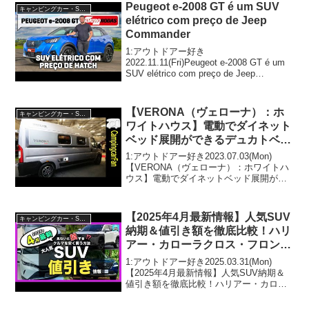
2020...
Peugeot e-2008 GT é um SUV
キャンピングカー・SUV人気車種
elétrico com preço de Jeep
Commander
1:アウトドアー好き
2022.11.11(Fri)Peugeot e-2008 GT é um
SUV elétrico com preço de Jeep
Commanderって人気で話題らしいぞ、見
逃さないで！！2:アウトドアー好き20...
【VERONA（ヴェローナ）：ホ
キャンピングカー・SUV人気車種
ワイトハウス】電動でダイネット
ベッド展開ができるデュカトベー
ス国産バンコンキャンピングカー
1:アウトドアー好き2023.07.03(Mon)
【VERONA（ヴェローナ）：ホワイトハ
ウス】電動でダイネットベッド展開がで
きるデュカトベース国産バンコンキャン
ピングカーって人気で話題らしいぞ、見
逃さないで！！2:アウトドアー好き
【2025年4月最新情報】人気SUV
キャンピングカー・SUV人気車種
2023...
納期＆値引き額を徹底比較！ハリ
アー・カローラクロス・フロンク
ス・ZR-V・エクストレイル・フ
1:アウトドアー好き2025.03.31(Mon)
ォレスター・ヴェゼル・ヤリスク
【2025年4月最新情報】人気SUV納期＆
値引き額を徹底比較！ハリアー・カロー
ロス・CX-80・CX-60・WR-V他
ラクロス・フロンクス・ZR-V・エクスト
レイル・フォレスター・ヴェゼル・ヤリ