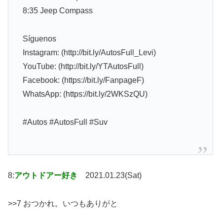
8:35 Jeep Compass
Síguenos
Instagram: (http://bit.ly/AutosFull_Levi)
YouTube: (http://bit.ly/YTAutosFull)
Facebook: (https://bit.ly/FanpageF)
WhatsApp: (https://bit.ly/2WKSzQU)
#Autos #AutosFull #Suv
8:
アウトドアー好き
2021.01.23(Sat)
>>7 おつかれ。いつもありがと