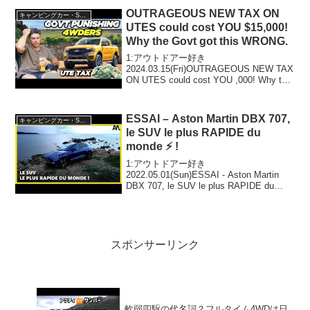
スクロス・CX-80・CX-60・W...
OUTRAGEOUS NEW TAX ON
キャンピングカー・SUV人気車種
UTES could cost YOU $15,000!
Why the Govt got this WRONG.
1:アウトドアー好き
2024.03.15(Fri)OUTRAGEOUS NEW TAX
ON UTES could cost YOU ,000! Why the
Govt got this WRONG.って人気で話題ら
しいぞ、見逃さないで！...
ESSAI – Aston Martin DBX 707,
キャンピングカー・SUV人気車種
le SUV le plus RAPIDE du
monde ⚡ !
1:アウトドアー好き
2022.05.01(Sun)ESSAI - Aston Martin
DBX 707, le SUV le plus RAPIDE du
monde ⚡ !って人気で話題らしいぞ、見逃
さないで！！2:アウトドアー好き2...
スポンサーリンク
軟弱四駆の代名詞？フルタイム4WDは日