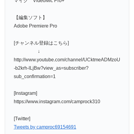
マイク VideoMic Pro+
【編集ソフト】
Adobe Premiere Pro
[チャンネル登録はこちら]
↓
http://www.youtube.com/channel/UCktmeADMzoU
-b2krh-lLjBw?view_as=subscriber?
sub_confirmation=1
[Instagram]
https://www.instagram.com/camprock310
[Twitter]
Tweets by camproc69154691