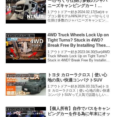
ー!からくり仕掛け多数のジャパ
ニーズキャンピングカー！
【DirectCars】
1:アウトドアー好き2024.02.17(Sat)キャ
ブコン新モデルNINJAデビュー!からくり
仕掛け多数のジャパニーズキャンピング
カー！【DirectCars】って人気で話題らし
いぞ、見逃さないで！！2:アウトドアー
好き2024.02.1...
4WD Truck Wheels Lock Up on
キャンピングカー・SUV人気車種
Tight Turns? Stuck in 4WD?
Break Free By Installing These
Parts!
1:アウトドアー好き2023.04.30(Sun)4WD
Truck Wheels Lock Up on Tight Turns?
Stuck in 4WD? Break Free By Installing
These Parts!って人...
トヨタ カローラクロス｜使い心
キャンピングカー・SUV人気車種
地の良い快適コンパクトSUV
1:アウトドアー好き2026.03.31(Tue)トヨ
タ カローラクロス｜使い心地の良い快適
コンパクトSUVって人気で話題らしい
ぞ、見逃さないで！！2:アウトドアー好
き2026.03.31(Tue)この動画は注目です！
3:アウトドアー好き2...
【個人所有】自作でバスをキャン
キャンピングカー・SUV人気車種
ピングカーを作る為に年末にオッ