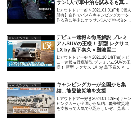
サン1人で車中泊を試みるも真冬
の寒さに悶絶
1:アウトドアー好き2021.01.01(Fri)【個人
所有】自作でバスをキャンピングカーを
作る為に年末にオッサン1人で車中泊を試
みるも真冬の寒さに悶絶って人気で話題
らしいぞ、見逃さないで！！2:アウトド
アー好き2021.01.01(Fri...
デビュー速報＆徹底解説 プレミ
キャンピングカー・SUV人気車種
アムSUVの王様！ 新型 レクサス
LX by 島下泰久 × 難波賢二
1:アウトドアー好き2021.10.14(Thu)デビ
ュー速報＆徹底解説 プレミアムSUVの王
様！ 新型 レクサス LX by 島下泰久 × 難
波賢二って人気で話題らしいぞ、見逃さ
ないで！！2:アウトドアー好き
2021.10.14(Thu)...
キャンピングカーが全国から集
キャンピングカー・SUV人気車種
結…能登被災地を支援
1:アウトドアー好き2024.01.12(Fri)キャン
ピングカーが全国から集結…能登被災地
を支援って人気で話題らしいぞ、見逃さ
ないで！！2:アウトドアー好き
2024.01.12(Fri)この動画は注目です！3:ア
ウトドアー好き2024.0...