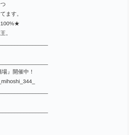
つつ
してます。
00%★
魔王。
________________
________________
し酒場』開催中！
_mihoshi_344_
________________
________________
】