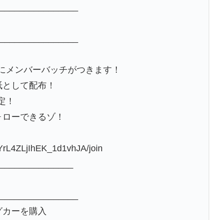
________________
________________
にメンバーバッチがつきます！
紙として配布！
定！
ォローできるゾ！
YrL4ZLjIhEK_1d1vhJA/join
_______________
________________
グカーを購入