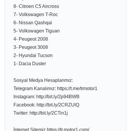
8- Citroen C5 Aircross
7- Volkswagen T-Roc
6- Nissan Qashqai
5- Volkswagen Tiguan
4- Peugeot 2008
3- Peugeot 3008
2- Hyundai Tucson
1- Dacia Duster
Sosyal Medya Hesaplarımız:
Telegram Kanalımız: https://t.me/trmotor1
Instagram: http://bit.ly/2p94BWB
Facebook: http://bit.ly/2CRZUlQ
Twitter: http://bit.ly/2CTin1j
İnternet Sitemiz https://tr.motor1.com/