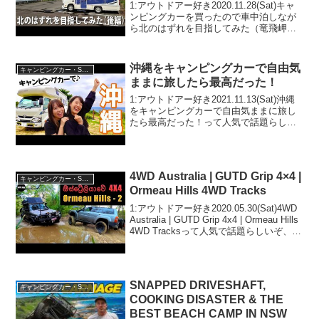
ク キャンピングカー 車中泊 ひと
1:アウトドアー好き2020.11.28(Sat)キャ
り旅】
ンピングカーを買ったので車中泊しなが
ら北のはずれを目指してみた（竜飛岬
編）【アフロマスク キャンピングカー 車
中泊 ひとり旅】って人気で話題らしい
ぞ、見逃さないで！！2:アウトドアー好
沖縄をキャンピングカーで自由気
キャンピングカー・SUV人気車種
き...
ままに旅したら最高だった！
1:アウトドアー好き2021.11.13(Sat)沖縄
をキャンピングカーで自由気ままに旅し
たら最高だった！って人気で話題らしい
ぞ、見逃さないで！！2:アウトドアー好
き2021.11.13(Sat)この動画は注目です！
3:アウトドアー好き20...
4WD Australia | GUTD Grip 4×4 |
キャンピングカー・SUV人気車種
Ormeau Hills 4WD Tracks
1:アウトドアー好き2020.05.30(Sat)4WD
Australia | GUTD Grip 4x4 | Ormeau Hills
4WD Tracksって人気で話題らしいぞ、見
逃さないで！！2:アウトドアー好き
2020.05.30...
SNAPPED DRIVESHAFT,
キャンピングカー・SUV人気車種
COOKING DISASTER & THE
BEST BEACH CAMP IN NSW