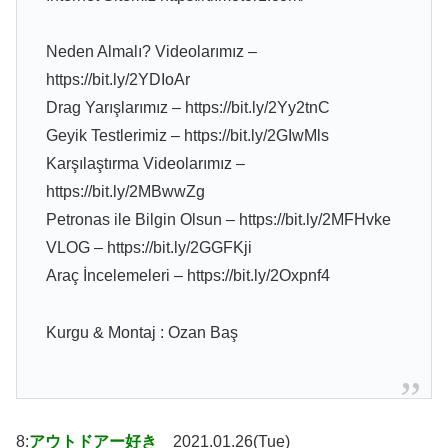
Neden Almalı? Videolarımız –
https://bit.ly/2YDIoAr
Drag Yarışlarımız – https://bit.ly/2Yy2tnC
Geyik Testlerimiz – https://bit.ly/2GIwMls
Karşılaştırma Videolarımız –
https://bit.ly/2MBwwZg
Petronas ile Bilgin Olsun – https://bit.ly/2MFHvke
VLOG – https://bit.ly/2GGFKji
Araç İncelemeleri – https://bit.ly/2Oxpnf4
Kurgu & Montaj : Ozan Baş
8:
アウトドアー好き
2021.01.26(Tue)