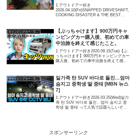
1:アウトドアー好き
2026.04.10(Fri)SNAPPED DRIVESHAFT,
COOKING DISASTER & THE BEST
BEACH CAMP IN NSWって人気で話題ら
しいぞ、見逃さないで！！2:アウトドア
ー好き...
【ぶっちゃけます】900万円キャ
キャンピングカー・SUV人気車種
ンピングカー購入後、初めての車
中泊旅を終えて感じたこと。
1:アウトドアー好き2020.09.15(Tue)【ぶ
っちゃけます】900万円キャンピングカー
購入後、初めての車中泊旅を終えて感じ
たこと。って人気で話題らしいぞ、見逃
さないで！！2:アウトドアー好き
2020.09.15(Tue)この動画は注...
일가족 탄 SUV 바다로 돌진…엄마
キャンピングカー・SUV人気車種
숨지고 중학생 딸 중태 [MBN 뉴스
7]
1:アウトドアー好き2026.03.25(Wed)일가
족 탄 SUV 바다로 돌진…엄마 숨지고 중
학생 딸 중태 って人気で話題らしいぞ、
見逃さないで！！2:アウトドアー好き
2026.03.25(Wed)この動画は注目です！3:
アウトドア...
スポンサーリンク