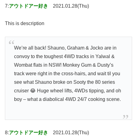
7:
アウトドアー好き
2021.01.28(Thu)
This is description
We’re all back! Shauno, Graham & Jocko are in
convoy to the toughest 4WD tracks in Yalwal &
Wombat flats in NSW! Monkey Gum & Dusty’s
track were right in the cross-hairs, and wait til you
see what Shauno broke on Sooty the 80 series
cruiser 😂 Huge wheel lifts, 4WDs tipping, and oh
boy – what a diabolical 4WD 24/7 cooking scene.
8:
アウトドアー好き
2021.01.28(Thu)