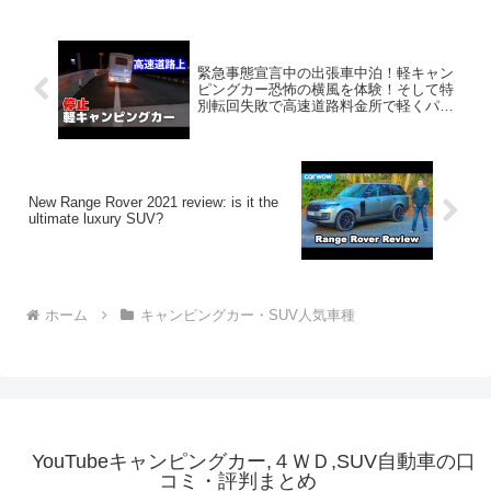
緊急事態宣言中の出張車中泊！軽キャン
ピングカー恐怖の横風を体験！そして特
別転回失敗で高速道路料金所で軽くパニ
ックに…
New Range Rover 2021 review: is it the
ultimate luxury SUV?
ホーム
キャンピングカー・SUV人気車種
YouTubeキャンピングカー,４ＷＤ,SUV自動車の口
コミ・評判まとめ