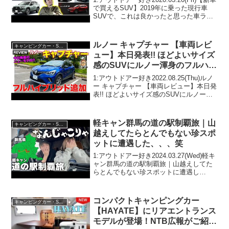
で買えるSUV】2019年に乗った現行車
SUVで、これは良かったと思った車ラン
キングTOP5って人気で話題らしいぞ、見
逃さないで！！2:アウトドアー好き
2020.03.20(Fri)T...
ルノー キャプチャー 【車両レビ
キャンピングカー・SUV人気車種
ュー】本日発表!! ほどよいサイズ
感のSUVにルノー渾身のフルハイ
ブリッドを追加!! 燃費は輸入車
1:アウトドアー好き2022.08.25(Thu)ルノ
SUVでナンバーワン!! E-CarLife
ー キャプチャー 【車両レビュー】本日発
表!! ほどよいサイズ感のSUVにルノー渾
with 五味やすたか
身のフルハイブリッドを追加!! 燃費は輸
入車SUVでナンバーワン!! E-CarLife with
五味...
軽キャン群馬の道の駅制覇旅｜山
キャンピングカー・SUV人気車種
越えしてたらとんでもない珍スポ
ットに遭遇した、、、笑
1:アウトドアー好き2024.03.27(Wed)軽キ
ャン群馬の道の駅制覇旅｜山越えしてた
らとんでもない珍スポットに遭遇し
た、、、笑って人気で話題らしいぞ、見
逃さないで！！2:アウトドアー好き
2024.03.27(Wed)この動画は注目です...
コンパクトキャンピングカー
キャンピングカー・SUV人気車種
【HAYATE】にリアエントランス
モデルが登場！NTB広報がご紹介