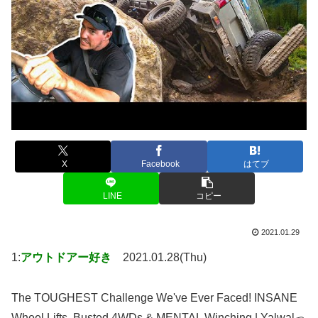
X
Facebook
はてブ
LINE
コピー
2021.01.29
1:
アウトドアー好き
2021.01.28(Thu)
The TOUGHEST Challenge We've Ever Faced! INSANE
Wheel Lifts, Busted 4WDs & MENTAL Winching | Yalwalっ