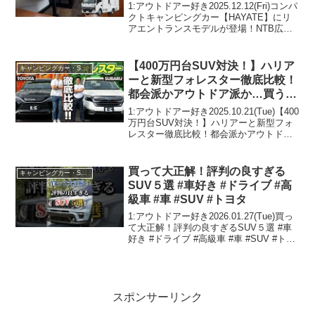
♪
1:アウトドアー好き2025.12.12(Fri)コンパ
クトキャンピングカー【HAYATE】にリ
アエントランスモデルが登場！NTB広報
がご紹介♪って人気で話題らしいぞ、見逃
さないで！！2:アウトドアー好き
2025.12.12(Fri)この動...
【400万円台SUV対決！】ハリア
キャンピングカー・SUV人気車種
ーと新型フォレスター徹底比較！
都会派かアウトドア派か…買うな
らどっち？toyota Harrier vs
1:アウトドアー好き2025.10.21(Tue)【400
subaru forester
万円台SUV対決！】ハリアーと新型フォ
レスター徹底比較！都会派かアウトドア
派か…買うならどっち？toyota Harrier vs
subaru foresterって人気で話題らしい...
買って大正解！評判の良すぎる
キャンピングカー・SUV人気車種
SUV５選 #車好き #ドライブ #高
級車 #車 #SUV #トヨタ
1:アウトドアー好き2026.01.27(Tue)買っ
て大正解！評判の良すぎるSUV５選 #車
好き #ドライブ #高級車 #車 #SUV #トヨ
タって人気で話題らしいぞ、見逃さない
で！！2:アウトドアー好き
2026.01.27(Tue)この...
スポンサーリンク