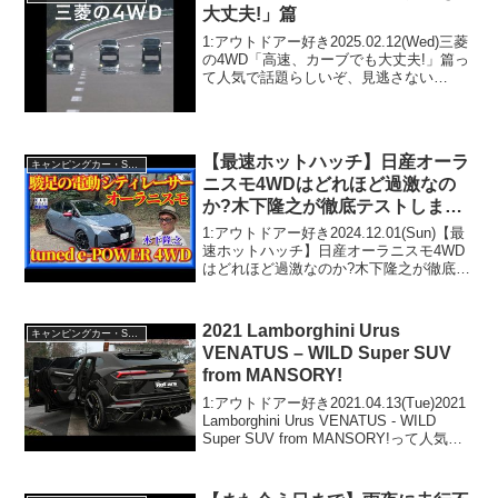
大丈夫!」篇
1:アウトドアー好き2025.02.12(Wed)三菱
の4WD「高速、カーブでも大丈夫!」篇っ
て人気で話題らしいぞ、見逃さない
で！！2:アウトドアー好き
2025.02.12(Wed)この動画は注目です！3:
アウトドアー好き2025.02.1...
【最速ホットハッチ】日産オーラ
キャンピングカー・SUV人気車種
ニスモ4WDはどれほど過激なの
か?木下隆之が徹底テストしまし
た。
1:アウトドアー好き2024.12.01(Sun)【最
速ホットハッチ】日産オーラニスモ4WD
はどれほど過激なのか?木下隆之が徹底テ
ストしました。って人気で話題らしい
ぞ、見逃さないで！！2:アウトドアー好
き2024.12.01(Sun)この動...
2021 Lamborghini Urus
キャンピングカー・SUV人気車種
VENATUS – WILD Super SUV
from MANSORY!
1:アウトドアー好き2021.04.13(Tue)2021
Lamborghini Urus VENATUS - WILD
Super SUV from MANSORY!って人気で
話題らしいぞ、見逃さないで！！2:アウ
トドアー好き2021....