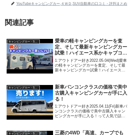
YouTubeキャンピングカー,４ＷＤ,SUV自動車の口コミ・評判まとめ
関連記事
愛車の軽キャンピングカーを査
キャンピングカー・SUV人気車種
定、そして最新キャンピングカー
試乗！ハイエース系かキャブコン
か！見積もり納期を聞いて決めま
1:アウトドアー好き2022.05.04(Wed)愛車
した！購入ドキュメント映像！
の軽キャンピングカーを査定、そして最
新キャンピングカー試乗！ハイエース系
かキャブコンか！見積もり納期を聞いて
決めました！購入ドキュメント映像！っ
て人気で話題らしいぞ、見逃さない
新車バンコンクラスの価格で美中
キャンピングカー・SUV人気車種
で！！2:...
古購入キャンピングカーが手に入
る！
1:アウトドアー好き2025.04.11(Fri)新車バ
ンコンクラスの価格で美中古購入キャン
ピングカーが手に入る！って人気で話題
らしいぞ、見逃さないで！！2:アウトド
アー好き2025.04.11(Fri)この動画は注目で
す！3:アウトドアー...
三菱の4WD「高速、カーブでも
キャンピングカー・SUV人気車種