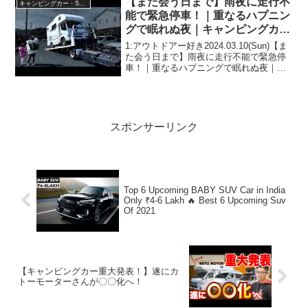
【また会う日まで】雨夜に走行不
キャンピングカー・SUV人気車種
能で緊急停車！｜重なるハプニン
グで眠れぬ夜｜キャンピングカー
車中泊
1:アウトドアー好き2024.03.10(Sun)【ま
た会う日まで】雨夜に走行不能で緊急停
車！｜重なるハプニングで眠れぬ夜｜キ
ャンピングカー車中泊って人気で話題ら
しいぞ、見逃さないで！！2:アウトドア
ー好き2024.03.10(Sun)この...
スポンサーリンク
Top 6 Upcoming BABY SUV Car in India
Only ₹4-6 Lakh 🔥 Best 6 Upcoming Suv
Of 2021
【キャンピングカー重大発表！】遂にカ
トーモーターさんが〇〇化へ！