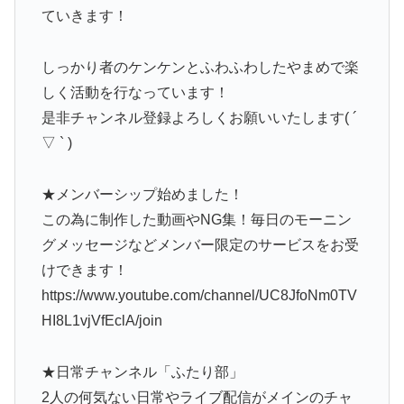
ていきます！
しっかり者のケンケンとふわふわしたやまめで楽
しく活動を行なっています！
是非チャンネル登録よろしくお願いいたします( ´
▽ ` )
★メンバーシップ始めました！
この為に制作した動画やNG集！毎日のモーニン
グメッセージなどメンバー限定のサービスをお受
けできます！
https://www.youtube.com/channel/UC8JfoNm0TV
HI8L1vjVfEclA/join
★日常チャンネル「ふたり部」
2人の何気ない日常やライブ配信がメインのチャ