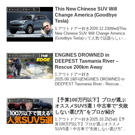
で！！2:アウトドアー好き2020.08...
This New Chinese SUV Will
キャンピングカー・SUV人気車種
Change America (Goodbye
Tesla)
1:アウトドアー好き2020.12.23(Wed)This
New Chinese SUV Will Change America
(Goodbye Tesla)って人気で話題らしい
ぞ、見逃さないで！！2:アウトドアー好
き2020.12.2...
ENGINES DROWNED in
キャンピングカー・SUV人気車種
DEEPEST Tasmania River –
Rescue 200km Away
1:アウトドアー好き
2025.09.19(Fri)ENGINES DROWNED in
DEEPEST Tasmania River - Rescue
200km Awayって人気で話題らしいぞ、
見逃さないで！！2:アウトドアー好き
2025...
【予算100万円以下】プロが選ぶ
キャンピングカー・SUV人気車種
オススメSUV5選！中古車で“失敗
しない選び方”をプロが紹介
1:アウトドアー好き2025.10.25(Sat)【予
算100万円以下】プロが選ぶオススメ
SUV5選！中古車で“失敗しない選び方”を
プロが紹介って人気で話題らしいぞ、見