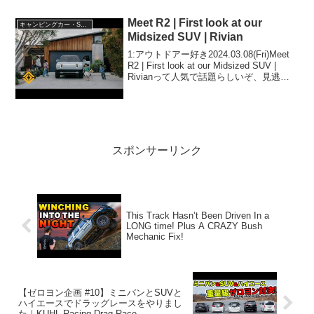
逃さないで！！2:アウトドアー好き
2025.10.25(S...
Meet R2 | First look at our
キャンピングカー・SUV人気車種
Midsized SUV | Rivian
1:アウトドアー好き2024.03.08(Fri)Meet
R2 | First look at our Midsized SUV |
Rivianって人気で話題らしいぞ、見逃さ
ないで！！2:アウトドアー好き
2024.03.08(Fri)こ...
スポンサーリンク
This Track Hasn’t Been Driven In a
LONG time! Plus A CRAZY Bush
Mechanic Fix!
【ゼロヨン企画 #10】ミニバンとSUVと
ハイエースでドラッグレースをやりまし
た｜KUHL Racing Drag Race