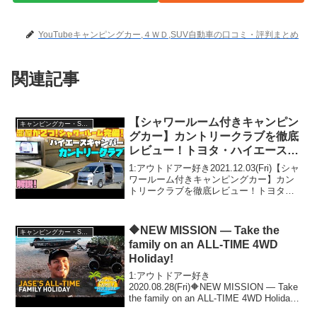
YouTubeキャンピングカー,４ＷＤ,SUV自動車の口コミ・評判まとめ
関連記事
【シャワールーム付きキャンピン
キャンピングカー・SUV人気車種
グカー】カントリークラブを徹底
レビュー！トヨタ・ハイエース・
スーパーロングベース、バンコン
1:アウトドアー好き2021.12.03(Fri)【シャ
の老舗レクビィが誇るハイエンド
ワールーム付きキャンピングカー】カン
トリークラブを徹底レビュー！トヨタ・
バンコン！道の駅巡りや車中泊の
ハイエース・スーパーロングベース、バ
旅に最適！
ンコンの老舗レクビィが誇るハイエンド
バンコン！道の駅巡りや車中泊の旅に最
🔶NEW MISSION — Take the
キャンピングカー・SUV人気車種
適！...
family on an ALL-TIME 4WD
Holiday!
1:アウトドアー好き
2020.08.28(Fri)🔶NEW MISSION — Take
the family on an ALL-TIME 4WD Holiday!
って人気で話題らしいぞ、見逃さない