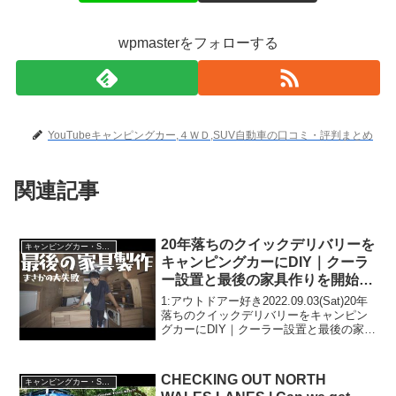
wpmasterをフォローする
YouTubeキャンピングカー,４ＷＤ,SUV自動車の口コミ・評判まとめ
関連記事
20年落ちのクイックデリバリーを
キャンピングカー・SUV人気車種
キャンピングカーにDIY｜クーラ
ー設置と最後の家具作りを開始し
た結果とんでもないミスをやらか
1:アウトドアー好き2022.09.03(Sat)20年
しました。。
落ちのクイックデリバリーをキャンピン
グカーにDIY｜クーラー設置と最後の家具
作りを開始した結果とんでもないミスを
やらかしました。。って人気で話題らし
いぞ、見逃さないで！！2:アウトドア...
CHECKING OUT NORTH
キャンピングカー・SUV人気車種