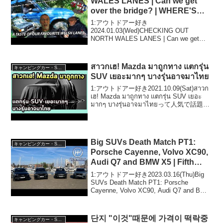
WALES LANES | Can we get
over the bridge? | WHERE'S
DORA? | D2 offroad | 4WDUK
1:アウトドアー好き
2024.01.03(Wed)CHECKING OUT
NORTH WALES LANES | Can we get
over the bridge? | WHERE'S DORA? | D2
offroad | 4WD...
สาวกเฮ! Mazda มาถูกทาง แตกรุ่น
キャンピングカー・SUV人気車種
SUV เยอะมากๆ บางรุ่นอาจมาไทย
1:アウトドアー好き2021.10.09(Sat)สาวก
เฮ! Mazda มาถูกทาง แตกรุ่น SUV เยอะ
มากๆ บางรุ่นอาจมาไทยって人気で話題ら
しいぞ、見逃さないで！！2:アウトドア
ー好き2021.1...
Big SUVs Death Match PT1:
キャンピングカー・SUV人気車種
Porsche Cayenne, Volvo XC90,
Audi Q7 and BMW X5 | Fifth
Gear
1:アウトドアー好き2023.03.16(Thu)Big
SUVs Death Match PT1: Porsche
Cayenne, Volvo XC90, Audi Q7 and BMW
X5 | Fifth Gearって人気で話題らし...
단지 "이것"때문에 가격이 떡락중
キャンピングカー・SUV人気車種