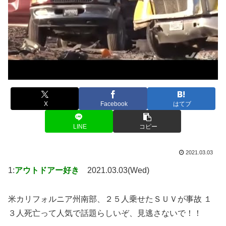
X
Facebook
はてブ
LINE
コピー
2021.03.03
1:
アウトドアー好き
2021.03.03(Wed)
米カリフォルニア州南部、２５人乗せたＳＵＶが事故 １
３人死亡って人気で話題らしいぞ、見逃さないで！！