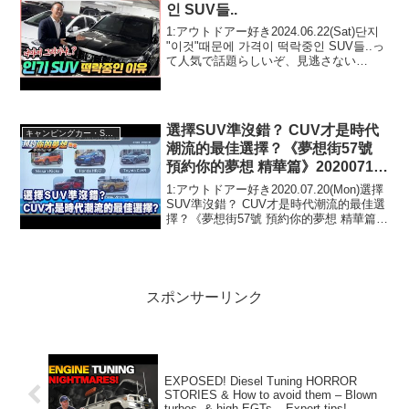
인 SUV들..
1:アウトドアー好き2024.06.22(Sat)단지
"이것"때문에 가격이 떡락중인 SUV들..っ
て人気で話題らしいぞ、見逃さない
で！！2:アウトドアー好き
2024.06.22(Sat)この動画は注目です！3:
アウトドアー好き2024...
選擇SUV準沒錯？ CUV才是時代
キャンピングカー・SUV人気車種
潮流的最佳選擇？《夢想街57號
預約你的夢想 精華篇》20200717
李冠儀 蔡崑成 謝騰輝
1:アウトドアー好き2020.07.20(Mon)選擇
SUV準沒錯？ CUV才是時代潮流的最佳選
擇？《夢想街57號 預約你的夢想 精華篇》
20200717 李冠儀 蔡崑成 謝騰輝って人気
で話題らしいぞ、見逃さないで！！2:ア
ウトドアー好き2...
スポンサーリンク
EXPOSED! Diesel Tuning HORROR
STORIES & How to avoid them – Blown
turbos, & high EGTs – Expert tips!