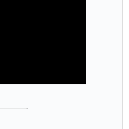
—————-