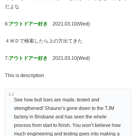
だよな
6:
アウトドアー好き
2021.03.10(Wed)
４ＷＤで検索したら上の方出てきた
7:
アウトドアー好き
2021.03.10(Wed)
This is description
See how bull bars are made, tested and
strengthened! Shauno’s gone down to the TJM
factory in Brisbane and has seen the whole
process from start to finish. You won’t believe how
much engineering and testing goes into making a