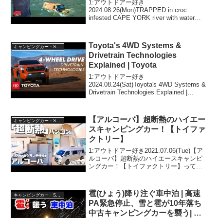
turn back!
1:アウトドアー好き
2024.08.26(Mon)TRAPPED in croc
infested CAPE YORK river with water
flooding in - so wet we had to turn back!
って...
Toyota's 4WD Systems &
キャンピングカー・SUV人気車種
Drivetrain Technologies
Explained | Toyota
1:アウトドアー好き
2024.08.24(Sat)Toyota's 4WD Systems &
Drivetrain Technologies Explained |
Toyotaって人気で話題らしいぞ、見逃さ
ないで！！2:アウトドアー好き...
【アルコーバ】超断熱のハイエー
キャンピングカー・SUV人気車種
スキャンピングカー！【トイファ
クトリー】
1:アウトドアー好き2021.07.06(Tue)【ア
ルコーバ】超断熱のハイエースキャンピ
ングカー！【トイファクトリー】って人
気で話題らしいぞ、見逃さないで！！2:
アウトドアー好き2021.07.06(Tue)この動
画は注目です！3:アウト...
雹(ひょう)降り注ぐ車中泊 | 高速
キャンピングカー・SUV人気車種
PA緊急停止、雪と雹が10年落ち
中古キャンピングカーを襲う| 嫁