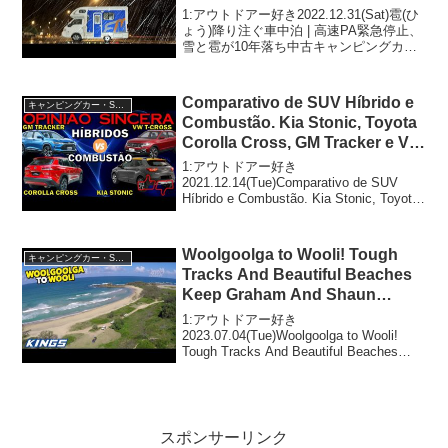
のぱしり旅前編 | 特別青マッシュ
1:アウトドアー好き2022.12.31(Sat)雹(ひ
ょう)降り注ぐ車中泊 | 高速PA緊急停止、
雪と雹が10年落ち中古キャンピングカー
を襲う| 嫁のぱしり旅前編 | 特別青マッシ
ュって人気で話題らしいぞ、見逃さない
で！！2:アウトドアー...
Comparativo de SUV Híbrido e
キャンピングカー・SUV人気車種
Combustão. Kia Stonic, Toyota
Corolla Cross, GM Tracker e VW
T-Cross?
1:アウトドアー好き
2021.12.14(Tue)Comparativo de SUV
Híbrido e Combustão. Kia Stonic, Toyota
Corolla Cross, GM Tracker e VW T-Cro...
Woolgoolga to Wooli! Tough
キャンピングカー・SUV人気車種
Tracks And Beautiful Beaches
Keep Graham And Shaun
Happy! 4WD Action #254
1:アウトドアー好き
2023.07.04(Tue)Woolgoolga to Wooli!
Tough Tracks And Beautiful Beaches
Keep Graham And Shaun Happy! 4WD
Action...
スポンサーリンク