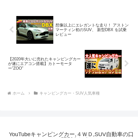
想像以上にエレガントな走り！ アストン
マーティン初のSUV、 新型DBX を試乗
レビュー
【2020年大いに売れたキャンピングカー
が遂にエアコン搭載】カトーモータ
ー”ZOO”
ホーム
キャンピングカー・SUV人気車種
YouTubeキャンピングカー,４ＷＤ,SUV自動車の口