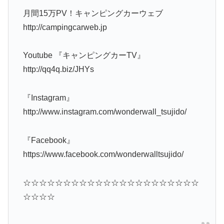
月間15万PV！キャンピングカーウェブ
http://campingcarweb.jp
Youtube 『キャンピングカーTV』
http://qq4q.biz/JHYs
『Instagram』
http://www.instagram.com/wonderwall_tsujido/
『Facebook』
https://www.facebook.com/wonderwalltsujido/
☆☆☆☆☆☆☆☆☆☆☆☆☆☆☆☆☆☆☆☆☆☆
☆☆☆☆