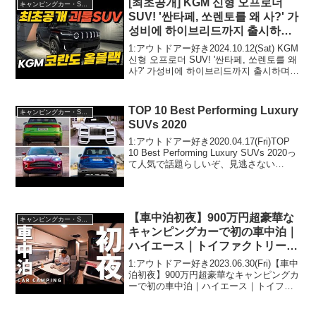
[최초공개] KGM 신형 오프로더
キャンピングカー・SUV人気車種
SUV! '싼타페, 쏘렌토를 왜 사?' 가
성비에 하이브리드까지 출시하며
올킬한다!
1:アウトドアー好き2024.10.12(Sat) KGM
신형 오프로더 SUV! '싼타페, 쏘렌토를 왜
사?' 가성비에 하이브리드까지 출시하며
올킬한다!って人気で話題らしいぞ、見逃
さないで！！2:アウトドアー好き
2024.10...
TOP 10 Best Performing Luxury
キャンピングカー・SUV人気車種
SUVs 2020
1:アウトドアー好き2020.04.17(Fri)TOP
10 Best Performing Luxury SUVs 2020っ
て人気で話題らしいぞ、見逃さない
で！！2:アウトドアー好き2020.04.17(Fri)
この動画は注目です！3...
【車中泊初夜】900万円超豪華な
キャンピングカー・SUV人気車種
キャンピングカーで初の車中泊｜
ハイエース｜トイファクトリー製
GTグランデ｜163
1:アウトドアー好き2023.06.30(Fri)【車中
泊初夜】900万円超豪華なキャンピングカ
ーで初の車中泊｜ハイエース｜トイファ
クトリー製GTグランデ｜163って人気で
話題らしいぞ、見逃さないで！！2:アウ