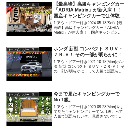
トドアー好き2023.06.3...
【最高峰】高級キャンピングカー
キャンピングカー・SUV人気車種
「ADRIA Matrix」が新入庫！！
国産キャンピングカーでは体験で
きない機能や空間に言葉を失う…
1:アウトドアー好き2024.05.18(Sat)【最
高峰】高級キャンピングカー「ADRIA
Matrix」が新入庫！！国産キャンピング
カーでは体験できない機能や空間に言葉
を失う...って人気で話題らしいぞ、見逃
さないで！！2:アウトドアー...
ホンダ 新型 コンパクト ＳＵＶ・
キャンピングカー・SUV人気車種
ＺＲ-Ｖ！ その一部が明らかに！
1:アウトドアー好き2021.10.18(Mon)ホン
ダ 新型 コンパクト ＳＵＶ・ＺＲ-Ｖ！ そ
の一部が明らかに！って人気で話題らし
いぞ、見逃さないで！！2:アウトドアー
好き2021.10.18(Mon)この動画は注目で
す！3:アウトドア...
今まで見たキャンピングカーで
キャンピングカー・SUV人気車種
No.1級。
1:アウトドアー好き2020.09.28(Mon)今ま
で見たキャンピングカーでNo.1級。って
人気で話題らしいぞ、見逃さないで！！
2:アウトドアー好き2020.09.28(Mon)この
動画は注目です！3:アウトドアー好き
2020.09.28...