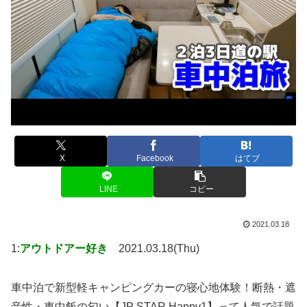
X
Facebook
はてブ
LINE
コピー
2021.03.18
1:
アウトドアー好き
2021.03.18(Thu)
車中泊で新型軽キャンピングカーの寝心地体験！断熱・遮
音性・車中飯の匂い【JP STAR Happy1】って人気で話題