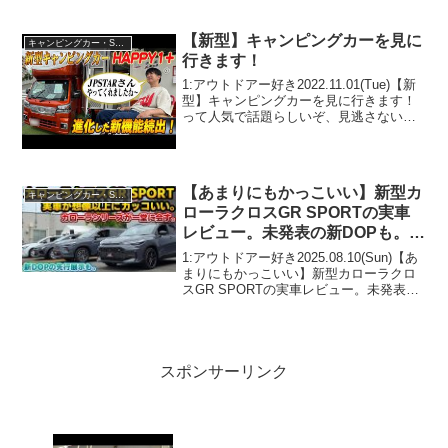
点・悪かった点＆買って良かったアイテ
ムをお話ししますって人気で話題らしい
ぞ、見逃さないで！！2:アウト...
【新型】キャンピングカーを見に
キャンピングカー・SUV人気車種
行きます！
1:アウトドアー好き2022.11.01(Tue)【新
型】キャンピングカーを見に行きます！
って人気で話題らしいぞ、見逃さない
で！！2:アウトドアー好き
2022.11.01(Tue)この動画は注目です！3:
アウトドアー好き2022.11.01...
【あまりにもかっこいい】新型カ
キャンピングカー・SUV人気車種
ローラクロスGR SPORTの実車
レビュー。未発表の新DOPも。レ
クサスLBX生産の地で開催された
1:アウトドアー好き2025.08.10(Sun)【あ
COROLLAイベントレポート！
まりにもかっこいい】新型カローラクロ
スGR SPORTの実車レビュー。未発表の
【KINTOタイアップ】
新DOPも。レクサスLBX生産の地で開催
されたCOROLLAイベントレポート！
【KINTOタイアップ】って人...
スポンサーリンク