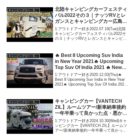
さないで！！2:アウトドアー好き
2022.06.01(Wed)この動画は注...
北陸キャンピングカーフェスティ
キャンピングカー・SUV人気車種
バル2022その３｜ナッツRVとレ
ガンスとキャンピングカー広島と
バンテック
1:アウトドアー好き2022.07.19(Tue)北陸
キャンピングカーフェスティバル2022そ
の３｜ナッツRVとレガンスとキャンピン
グカー広島とバンテックって人気で話題
らしいぞ、見逃さないで！！2:アウトド
アー好き2022.07.19(Tu...
🔥 Best 8 Upcoming Suv India
キャンピングカー・SUV人気車種
in New Year 2021🔥 Upcoming
Top Suv Of India 2021 🔥 New
suv
1:アウトドアー好き2020.12.03(Thu)🔥
Best 8 Upcoming Suv India in New Year
2021🔥 Upcoming Top Suv Of India 2021
🔥 New suvって人気で話題らし...
キャンピングカー【VANTECH
キャンピングカー・SUV人気車種
ZIL】ルームツアー/新車納車後約
一年半乗って良かった点・悪かっ
た点＆買って良かったアイテムを
1:アウトドアー好き2024.10.30(Wed)キャ
お話しします
ンピングカー【VANTECH ZIL】ルームツ
アー/新車納車後約一年半乗って良かった