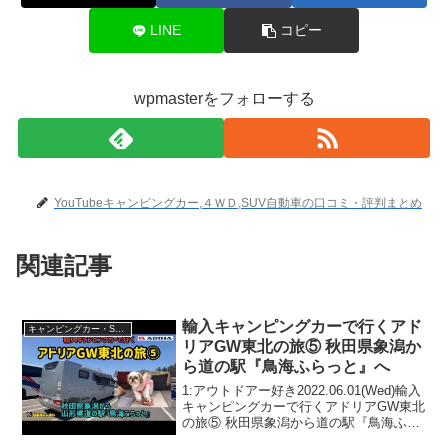
LINE
コピー
wpmasterをフォローする
YouTubeキャンピングカー,４ＷＤ,SUV自動車の口コミ・評判まとめ
関連記事
輸入キャンピングカーで行くアド
キャンピングカー・SUV人気車種
リアGW東北の旅⑤ 秋田県象潟か
ら道の駅『鳥海ふらっと』へ
1:アウトドアー好き2022.06.01(Wed)輸入
キャンピングカーで行くアドリアGW東北
の旅⑤ 秋田県象潟から道の駅『鳥海ふら
っと』へって人気で話題らしいぞ、見逃