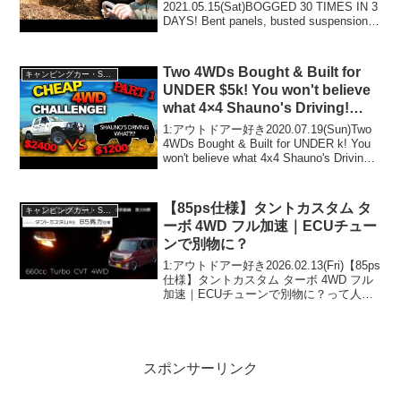
2021.05.15(Sat)BOGGED 30 TIMES IN 3
DAYS! Bent panels, busted suspension &
MUD – Victoria’s muddiest 4WD track...
Two 4WDs Bought & Built for
キャンピングカー・SUV人気車種
UNDER $5k! You won't believe
what 4×4 Shauno's Driving!
EPISODE 1
1:アウトドアー好き2020.07.19(Sun)Two
4WDs Bought & Built for UNDER k! You
won't believe what 4x4 Shauno's Driving!
EPISODE 1って人気...
【85ps仕様】タントカスタム タ
キャンピングカー・SUV人気車種
ーボ 4WD フル加速｜ECUチュー
ンで別物に？
1:アウトドアー好き2026.02.13(Fri)【85ps
仕様】タントカスタム ターボ 4WD フル
加速｜ECUチューンで別物に？って人気
で話題らしいぞ、見逃さないで！！2:ア
ウトドアー好き2026.02.13(Fri)この動画は
注目です...
スポンサーリンク