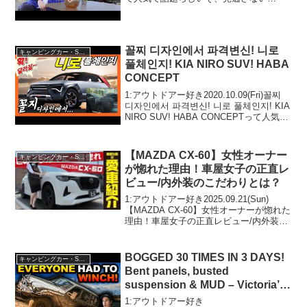
で！！2:アウトドアー好き
2021.04.26(Mon)この動画は注目です！3:
アウトドアー好き2021.04.2...
꼴찌 디자인에서 파격변신! 니로
キャンピングカー・SUV人気車種
풀체인지! KIA NIRO SUV! HABA
CONCEPT
1:アウトドアー好き2020.10.09(Fri)꼴찌
디자인에서 파격변신! 니로 풀체인지! KIA
NIRO SUV! HABA CONCEPTって人気で
話題らしいぞ、見逃さないで！！2:アウ
トドアー好き2020.10.09(Fri)...
【MAZDA CX-60】女性オーナー
キャンピングカー・SUV人気車種
が惚れた理由！車屋女子の正直レ
ビュー/内外装のこだわりとは？
1:アウトドアー好き2025.09.21(Sun)
【MAZDA CX-60】女性オーナーが惚れた
理由！車屋女子の正直レビュー/内外装の
こだわりとは？って人気で話題らしい
ぞ、見逃さないで！！2:アウトドアー好
き2025.09.21(Sun)こ...
BOGGED 30 TIMES IN 3 DAYS!
キャンピングカー・SUV人気車種
Bent panels, busted
suspension & MUD – Victoria’s
muddiest 4WD track
1:アウトドアー好き