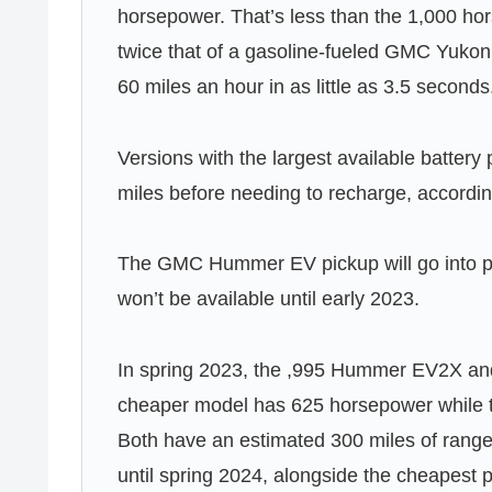
horsepower. That’s less than the 1,000 hors
twice that of a gasoline-fueled GMC Yukon 
60 miles an hour in as little as 3.5 seconds
Versions with the largest available batter
miles before needing to recharge, accordi
The GMC Hummer EV pickup will go into pro
won’t be available until early 2023.
In spring 2023, the ,995 Hummer EV2X an
cheaper model has 625 horsepower while t
Both have an estimated 300 miles of rang
until spring 2024, alongside the cheapest 