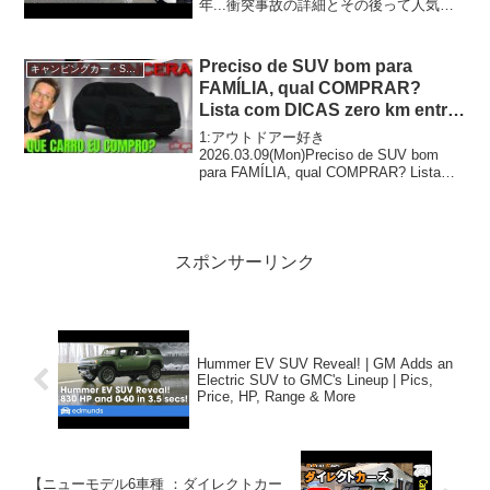
年...衝突事故の詳細とその後って人気で
話題らしいぞ、見逃さないで！！2:アウ
トドアー好き2023.12.27(Wed)この動画は
注目です！3:アウトド...
Preciso de SUV bom para
キャンピングカー・SUV人気車種
FAMÍLIA, qual COMPRAR?
Lista com DICAS zero km entre
R$ 180 e 200 mil reais
1:アウトドアー好き
2026.03.09(Mon)Preciso de SUV bom
para FAMÍLIA, qual COMPRAR? Lista
com DICAS zero km entre R$ 180 e 200
mil r...
スポンサーリンク
Hummer EV SUV Reveal! | GM Adds an
Electric SUV to GMC's Lineup | Pics,
Price, HP, Range & More
【ニューモデル6車種 ：ダイレクトカー