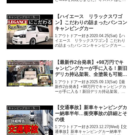
ちなのでしょう。って人気で話題らしい
ぞ、見逃さないで！！2:アウトドアー好
き2024.12.11(Wed)こ...
【ハイエース リラックスワゴ
キャンピングカー・SUV人気車種
ン】こだわりの詰まったバンコン
キャンピングカー
1:アウトドアー好き2020.04.25(Sat)【ハ
イエース リラックスワゴン】こだわり
の詰まったバンコンキャンピングカーっ
て人気で話題らしいぞ、見逃さない
で！！2:アウトドアー好き
2020.04.25(Sat)この動画は注目です！3:
【最新作2台発表】+98万円でキ
キャンピングカー・SUV人気車種
ア...
ャンピングカーが手に入る！新旧
デリカ持込架装、全塗装も可能！
【#グランドモーター】#デリカ #
1:アウトドアー好き2025.09.13(Sat)【最
キャンピングカー
新作2台発表】+98万円でキャンピングカ
ーが手に入る！新旧デリカ持込架装、全
塗装も可能！【#グランドモーター】#デ
リカ #キャンピングカーって人気で話題
らしいぞ、見逃さないで！！2:アウ...
【交通事故】新車キャンピングカ
キャンピングカー・SUV人気車種
ー納車半年…衝突事故の詳細とそ
の後
1:アウトドアー好き2023.12.27(Wed)【交
通事故】新車キャンピングカー納車半