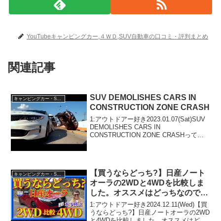
YouTubeキャンピングカー,４ＷＤ,SUV自動車の口コミ・評判まとめ
関連記事
SUV DEMOLISHES CARS IN
キャンピングカー・SUV人気車種
CONSTRUCTION ZONE CRASH
1:アウトドアー好き2023.01.07(Sat)SUV
DEMOLISHES CARS IN
CONSTRUCTION ZONE CRASHって人
気で話題らしいぞ、見逃さないで！！2:
アウトドアー好き2023.01.07(Sat)この動
画...
【買うならどっち?】日産ノート
キャンピングカー・SUV人気車種
オーラの2WDと4WDを比較しま
した。オススメはどっちなのでし
ょう。
1:アウトドアー好き2024.12.11(Wed)【買
うならどっち?】日産ノートオーラの2WD
と4WDを比較しました。オススメはどっ