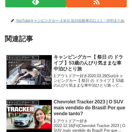
YouTubeキャンピングカー,４ＷＤ,SUV自動車の口コミ・評判まとめ
関連記事
キャンピングカー【 祭日 の ドラ
キャンピングカー・SUV人気車種
イブ 】53歳のんびり気ままな車
中泊ひとり旅
1:アウトドアー好き2020.03.29(Sun)キャ
ンピングカー【 祭日 の ドライブ 】53歳
のんびり気ままな車中泊ひとり旅って人
気で話題らしいぞ、見逃さないで！！2:
アウトドアー好き2020.03.29(Sun)この動
画は注目です！3...
Chevrolet Tracker 2023 | O SUV
キャンピングカー・SUV人気車種
mais vendido do Brasil! Por que
vende tanto?
1:アウトドアー好き
2022.12.16(Fri)Chevrolet Tracker 2023 | O
SUV mais vendido do Brasil! Por que