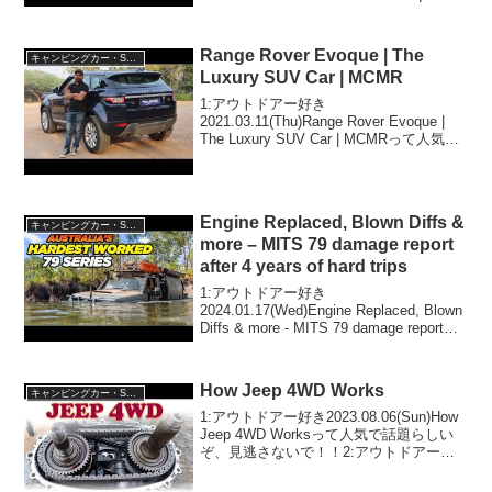
vende tanto?って人気で話題らしいぞ、
見逃さないで！！...
Range Rover Evoque | The
キャンピングカー・SUV人気車種
Luxury SUV Car | MCMR
1:アウトドアー好き
2021.03.11(Thu)Range Rover Evoque |
The Luxury SUV Car | MCMRって人気で
話題らしいぞ、見逃さないで！！2:アウ
トドアー好き2021.03.11(Thu)この動画...
Engine Replaced, Blown Diffs &
キャンピングカー・SUV人気車種
more – MITS 79 damage report
after 4 years of hard trips
1:アウトドアー好き
2024.01.17(Wed)Engine Replaced, Blown
Diffs & more - MITS 79 damage report
after 4 years of hard tripsって人気で話題
ら...
How Jeep 4WD Works
キャンピングカー・SUV人気車種
1:アウトドアー好き2023.08.06(Sun)How
Jeep 4WD Worksって人気で話題らしい
ぞ、見逃さないで！！2:アウトドアー好
き2023.08.06(Sun)この動画は注目です！
3:アウトドアー好き2023.08.06(S...