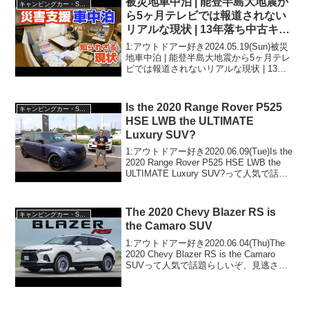
被災地車中泊 | 能登半島大地震か
キャンピングカー・SUV人気車種
ら5ヶ月テレビでは報道されない
リアルな現状 | 13年落ち中古キャ
ンピングカーで支援物資を届けに
1:アウトドアー好き2024.05.19(Sun)被災
地車中泊 | 能登半島大地震から5ヶ月テレ
ビでは報道されないリアルな現状 | 13年
落ち中古キャンピングカーで支援物資を
届けにって人気で話題らしいぞ、見逃さ
ないで！！2:アウトドアー好き...
Is the 2020 Range Rover P525
キャンピングカー・SUV人気車種
HSE LWB the ULTIMATE
Luxury SUV?
1:アウトドアー好き2020.06.09(Tue)Is the
2020 Range Rover P525 HSE LWB the
ULTIMATE Luxury SUV?って人気で話題
らしいぞ、見逃さないで！！2:アウトド
アー好き2020...
The 2020 Chevy Blazer RS is
キャンピングカー・SUV人気車種
the Camaro SUV
1:アウトドアー好き2020.06.04(Thu)The
2020 Chevy Blazer RS is the Camaro
SUVって人気で話題らしいぞ、見逃さな
いで！！2:アウトドアー好き
2020.06.04(Thu)この動画は注目で...