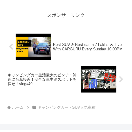
スポンサーリンク
Best SUV & Best car in 7 Lakhs 🔥 Live
With CARGURU Every Sunday 10:00PM
キャンピングカー生活最大のピンチ！沖
縄に台風接近！安全な車中泊スポットを
探せ！vlog#49
ホーム
キャンピングカー・SUV人気車種