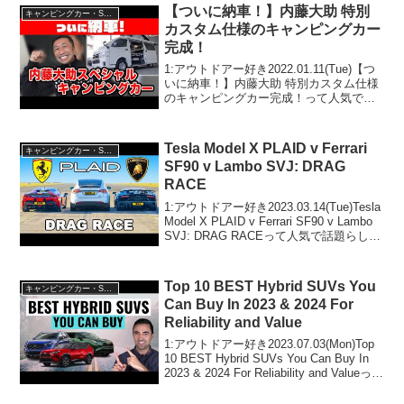
【ついに納車！】内藤大助 特別
キャンピングカー・SUV人気車種
カスタム仕様のキャンピングカー
完成！
1:アウトドアー好き2022.01.11(Tue)【つ
いに納車！】内藤大助 特別カスタム仕様
のキャンピングカー完成！って人気で話
題らしいぞ、見逃さないで！！2:アウト
ドアー好き2022.01.11(Tue)この動画は注
目です！3:アウトドア...
Tesla Model X PLAID v Ferrari
キャンピングカー・SUV人気車種
SF90 v Lambo SVJ: DRAG
RACE
1:アウトドアー好き2023.03.14(Tue)Tesla
Model X PLAID v Ferrari SF90 v Lambo
SVJ: DRAG RACEって人気で話題らしい
ぞ、見逃さないで！！2:アウトドアー好
き2023.03....
Top 10 BEST Hybrid SUVs You
キャンピングカー・SUV人気車種
Can Buy In 2023 & 2024 For
Reliability and Value
1:アウトドアー好き2023.07.03(Mon)Top
10 BEST Hybrid SUVs You Can Buy In
2023 & 2024 For Reliability and Valueって
人気で話題らしいぞ、見逃さないで！...