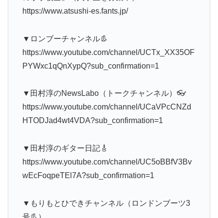
https://www.atsushi-es.fants.jp/
▼ロンブーチャンネル👢
https://www.youtube.com/channel/UCTx_XX35OF
PYWxc1qQnXypQ?sub_confirmation=1
▼田村淳のNewsLabo（トークチャンネル）👓
https://www.youtube.com/channel/UCaVPcCNZd
HTODJad4wt4VDA?sub_confirmation=1
▼田村淳のギター日記🎸
https://www.youtube.com/channel/UC5oBBfV3Bv
wEcFoqpeTEl7A?sub_confirmation=1
▼もりもとひできチャンネル（ロンドンブーツ3
号👢）