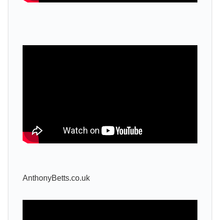
AnthonyBetts.co.uk