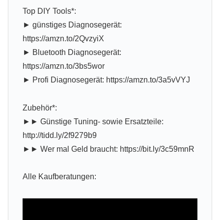
Top DIY Tools*:
► günstiges Diagnosegerät:
https://amzn.to/2QvzyiX
► Bluetooth Diagnosegerät:
https://amzn.to/3bs5wor
► Profi Diagnosegerät: https://amzn.to/3a5vVYJ
Zubehör*:
►► Günstige Tuning- sowie Ersatzteile:
http://tidd.ly/2f9279b9
►► Wer mal Geld braucht: https://bit.ly/3c59mnR
Alle Kaufberatungen: