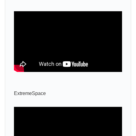
ExtremeSpace