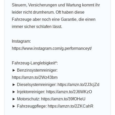
Steuern, Versicherungen und Wartung kommt ihr
leider nicht drumherum. Oft haben diese
Fahrzeuge aber noch eine Garantie, die einen
immer sicher schlafen lässt.
Instagram:
https://www.instagram.com/g.performanceyt/
Fahrzeug-Langlebigkeit*:
► Benzinsystemreiniger:
https://amzn.to/2Wz43bm
► Dieselsystemreiniger: https://amzn.to/2J3cjZd
► Injektorreiniger: https://amzn.to/2J6WKzO
► Motorschutz: https://amzn.to/39fOHeU
► Fahrzeugpflege: https://amzn.to/2ZKCahR