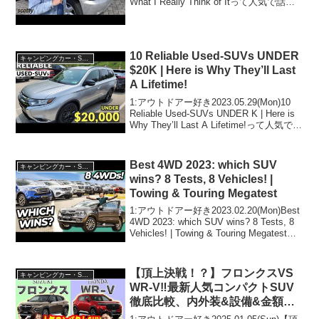
What I Really Think of Itって人気で話題
らしいぞ、見逃さないで！！2:アウトド
アー好き202...
10 Reliable Used-SUVs UNDER
キャンピングカー・SUV人気車種
$20K | Here is Why They’ll Last
A Lifetime!
1:アウトドアー好き2023.05.29(Mon)10
Reliable Used-SUVs UNDER K | Here is
Why They’ll Last A Lifetime!って人気で話
題らしいぞ、見逃さないで！！2:アウト
ドア...
Best 4WD 2023: which SUV
キャンピングカー・SUV人気車種
wins? 8 Tests, 8 Vehicles! |
Towing & Touring Megatest
1:アウトドアー好き2023.02.20(Mon)Best
4WD 2023: which SUV wins? 8 Tests, 8
Vehicles! | Towing & Touring Megatestっ
て人気で話題らしいぞ、見逃さな...
【頂上決戦！？】フロンクスVS
キャンピングカー・SUV人気車種
WR-V‼️最新人気コンパクトSUV
徹底比較、内外装&設備&金額面
まで詳しく解説！【SUZUKI・