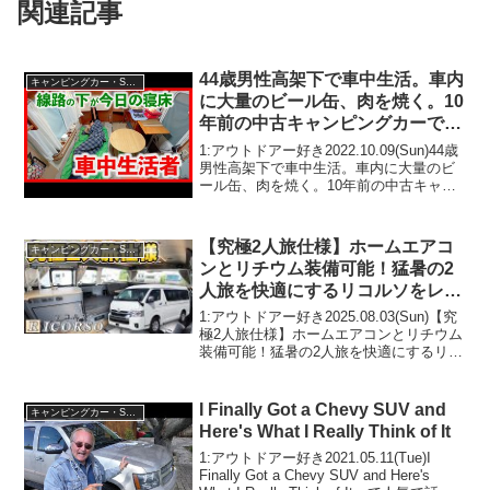
関連記事
44歳男性高架下で車中生活。車内
キャンピングカー・SUV人気車種
に大量のビール缶、肉を焼く。10
年前の中古キャンピングカーで趣
味の車中泊する男の実態
1:アウトドアー好き2022.10.09(Sun)44歳
男性高架下で車中生活。車内に大量のビ
ール缶、肉を焼く。10年前の中古キャン
ピングカーで趣味の車中泊する男の実態
って人気で話題らしいぞ、見逃さない
で！！2:アウトドアー好き2022.10...
【究極2人旅仕様】ホームエアコ
キャンピングカー・SUV人気車種
ンとリチウム装備可能！猛暑の2
人旅を快適にするリコルソをレビ
ュー【リコルソBLACK LINE】
1:アウトドアー好き2025.08.03(Sun)【究
極2人旅仕様】ホームエアコンとリチウム
装備可能！猛暑の2人旅を快適にするリコ
ルソをレビュー【リコルソBLACK
LINE】って人気で話題らしいぞ、見逃さ
ないで！！2:アウトドアー好き20...
I Finally Got a Chevy SUV and
キャンピングカー・SUV人気車種
Here's What I Really Think of It
1:アウトドアー好き2021.05.11(Tue)I
Finally Got a Chevy SUV and Here's