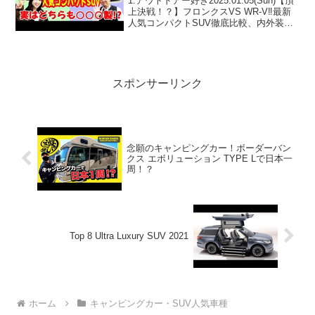
1:アウトドアー好き2025.01.05(Sun)【頂
HONDA】
上決戦！？】フロンクスVS WR-V‼️最新
人気コンパクトSUV徹底比較、内外装&
設備&金額面まで詳しく解説！
【SUZUKI・HONDA】って人気で話題ら
しいぞ、見逃さないで！！2:アウ...
スポンサーリンク
念願のキャンピングカー！ボーダーバン
クス エボリューション TYPE Lで日本一
周！？
Top 8 Ultra Luxury SUV 2021
ホーム
キャンピングカー・SUV人気車種