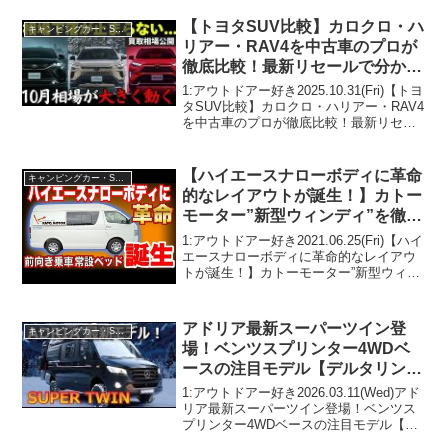
逃さないで！！2:アウトドアー好き
2025.05.25(Sun)この動...
【トヨタSUV比較】カロクロ・ハ
キャンピングカー・SUV人気車種
リアー・RAV4を中古車のプロが
徹底比較！最新リセールで分かっ
た“損しないSUV”の買い方を解
1:アウトドアー好き2025.10.31(Fri)【トヨ
説！
タSUV比較】カロクロ・ハリアー・RAV4
を中古車のプロが徹底比較！最新リセー
ルで分かった“損しないSUV”の買い方を解
説！って人気で話題らしいぞ、見逃さな
いで！！2:アウトドアー好き...
【ハイエースナローボディに革命
キャンピングカー・SUV人気車種
的なレイアウトが誕生！】カトー
モーター”新型ウィンディ”を徹底
解説
1:アウトドアー好き2021.06.25(Fri)【ハイ
エースナローボディに革命的なレイアウ
トが誕生！】カトーモーター”新型ウィン
ディ”を徹底解説って人気で話題らしい
ぞ、見逃さないで！！2:アウトドアー好
き2021.06.25(Fri)この...
アドリア最新スーパーツイン登
キャンピングカー・SUV人気車種
場！ベンツスプリンター4WDベ
ースの注目モデル【デルタリン
ク】
1:アウトドアー好き2026.03.11(Wed)アド
リア最新スーパーツイン登場！ベンツス
プリンター4WDベースの注目モデル【デ
ルタリンク】って人気で話題らしいぞ、