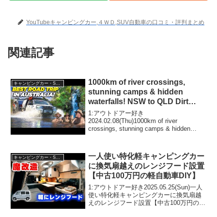
YouTubeキャンピングカー,４ＷＤ,SUV自動車の口コミ・評判まとめ
関連記事
1000km of river crossings,
キャンピングカー・SUV人気車種
stunning camps & hidden
waterfalls! NSW to QLD Dirt
Roads ONLY
1:アウトドアー好き
2024.02.08(Thu)1000km of river
crossings, stunning camps & hidden
waterfalls! NSW to QLD Dirt Roads ONLY
って人気で話...
一人使い特化軽キャンピングカー
キャンピングカー・SUV人気車種
に換気扇越えのレンジフード設置
【中古100万円の軽自動車DIY】
1:アウトドアー好き2025.05.25(Sun)一人
使い特化軽キャンピングカーに換気扇越
えのレンジフード設置【中古100万円の軽
自動車DIY】って人気で話題らしいぞ、見