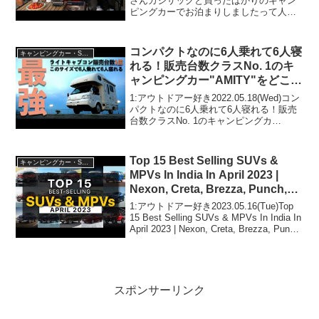
さんカジサックと買ったばかりのキャン
ピングカーでお泊まりしましたって人気
で話題らしいぞ、見逃さないで！！2:ア
ウトドアー好き2024.08.03(Sat)この動画
は注目です！3:アウトド...
コンパクトなのに6人乗れて6人寝
キャンピングカー・SUV人気車種
れる！販売台数クラスNo. 1のキ
ャンピングカー"AMITY"をどこよ
りも詳しくご紹介！
1:アウトドアー好き2022.05.18(Wed)コン
パクトなのに6人乗れて6人寝れる！販売
台数クラスNo. 1のキャンピングカ
ー"AMITY"をどこよりも詳しくご紹介！
って人気で話題らしいぞ、見逃さない
で！！2:アウトドアー好き2022....
Top 15 Best Selling SUVs &
キャンピングカー・SUV人気車種
MPVs In India In April 2023 |
Nexon, Creta, Brezza, Punch,
Eeco & Venue
1:アウトドアー好き2023.05.16(Tue)Top
15 Best Selling SUVs & MPVs In India In
April 2023 | Nexon, Creta, Brezza, Punch,
Eeco & Ve...
スポンサーリンク