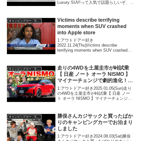
Luxury SUV!って人気で話題らしいぞ、見
逃さないで！！2:アウトドアー好き
2025.02...
Victims describe terrifying
キャンピングカー・SUV人気車種
moments when SUV crashed
into Apple store
1:アウトドアー好き
2022.11.24(Thu)Victims describe
terrifying moments when SUV crashed
into Apple storeって人気で話題らしい
ぞ、見逃さないで！！2:アウトド...
走りの4WDを土屋圭市が峠試乗
キャンピングカー・SUV人気車種
【 日産 ノート オーラ NISMO 】
マイナーチェンジで劇的進化！変
更点や内外装を徹底解説
1:アウトドアー好き2025.01.05(Sun)走り
の4WDを土屋圭市が峠試乗【 日産 ノー
ト オーラ NISMO 】マイナーチェンジで
劇的進化！変更点や内外装を徹底解説っ
て人気で話題らしいぞ、見逃さない
で！！2:アウトドアー好き2025...
勝俣さんカジサックと買ったばか
キャンピングカー・SUV人気車種
りのキャンピングカーでお泊まり
しました
1:アウトドアー好き2024.08.03(Sat)勝俣