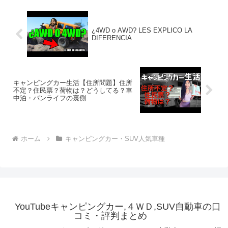
¿4WD o AWD? LES EXPLICO LA
DIFERENCIA
キャンピングカー生活【住所問題】住所
不定？住民票？荷物は？どうしてる？車
中泊・バンライフの裏側
ホーム
キャンピングカー・SUV人気車種
YouTubeキャンピングカー,４ＷＤ,SUV自動車の口
コミ・評判まとめ