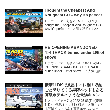
【TAKEOKA KEI & NISSAN e-4ORCE/e-
POWER 4WD】って人気で話題...
I bought the Cheapest And
キャンピングカー・SUV人気車種
Roughest GU – why it’s perfect
1:アウトドアー好き2025.05.15(Thu)I
bought the Cheapest And Roughest GU -
why it’s perfectって人気で話題らしい
ぞ、見逃さないで！！2:アウトドアー好
き2025.05.1...
RE-OPENING ABANDONED
キャンピングカー・SUV人気車種
4×4 TRACK buried under 10ft of
snow!
1:アウトドアー好き2024.07.02(Tue)RE-
OPENING ABANDONED 4x4 TRACK
buried under 10ft of snow!って人気で話題
らしいぞ、見逃さないで！！2:アウトド
アー好き2024.07....
豪華1LDKで風呂トイレ別！収納
キャンピングカー・SUV人気車種
ごと降りてくる昇降ベッドもある
高級ホテルのような最強キャンピ
ングカー【アドリアADRIA】を
1:アウトドアー好き2022.05.03(Tue)豪華
ご紹介！
1LDKで風呂トイレ別！収納ごと降りてく
る昇降ベッドもある高級ホテルのような