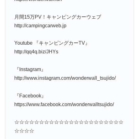
月間15万PV！キャンピングカーウェブ
http://campingcarweb.jp
Youtube 『キャンピングカーTV』
http://qq4q.biz/JHYs
『Instagram』
http://www.instagram.com/wonderwall_tsujido/
『Facebook』
https://www.facebook.com/wonderwalltsujido/
☆☆☆☆☆☆☆☆☆☆☆☆☆☆☆☆☆☆☆☆☆☆
☆☆☆☆