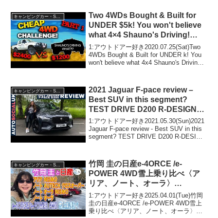
Two 4WDs Bought & Built for
キャンピングカー・SUV人気車種
UNDER $5k! You won't believe
what 4×4 Shauno's Driving!
EPISODE 1
1:アウトドアー好き2020.07.25(Sat)Two
4WDs Bought & Built for UNDER k! You
won't believe what 4x4 Shauno's Driving!
EPISODE 1って人気...
2021 Jaguar F-pace review –
キャンピングカー・SUV人気車種
Best SUV in this segment?
TEST DRIVE D200 R-DESIGN
(Facelift) UK 4K
1:アウトドアー好き2021.05.30(Sun)2021
Jaguar F-pace review - Best SUV in this
segment? TEST DRIVE D200 R-DESIGN
(Facelift) UK 4K...
竹岡 圭の日産e-4ORCE /e-
キャンピングカー・SUV人気車種
POWER 4WD雪上乗り比べ〈ア
リア、ノート、オーラ〉
【TAKEOKA KEI & NISSAN e-
1:アウトドアー好き2025.04.01(Tue)竹岡
4ORCE/e-POWER 4WD】
圭の日産e-4ORCE /e-POWER 4WD雪上
乗り比べ〈アリア、ノート、オーラ〉