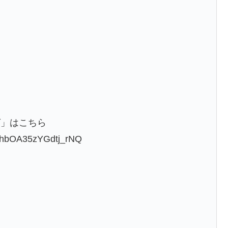
ら
グ」はこちら
0-thbOA35zYGdtj_rNQ