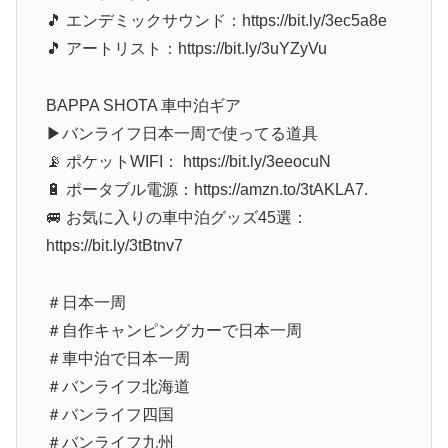
🎵 エンデミックサウンド：https://bit.ly/3ec5a8e
🎵 アートリスト：https://bit.ly/3uYZyVu
BAPPA SHOTA 車中泊ギア
▶バンライフ日本一周で使ってる道具
📡 ポケットWIFI： https://bit.ly/3eeocuN
🔋 ポータブル電源：https://amzn.to/3tAKLA7.
🚐 お気に入りの車中泊グッズ45選：
https://bit.ly/3tBtnv7
＃日本一周​
＃自作キャンピングカーで日本一周​
＃車中泊で日本一周​
＃バンライフ北海道
＃バンライフ四国
＃バンライフ九州