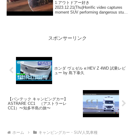
people
1:アウトドアー好き
2023.12.21(Thu)Horrific video captures
moment SUV performing dangerous stunt
flips over, crushing five peopleっ...
スポンサーリンク
ホンダ ヴェゼル e:HEV Z 4WD 試乗レビ
ュー by 島下泰久
【バンテック キャンピングカー】
ASTRARE CC1 （アストラーレ
CC1）〜知多半島の旅〜
ホーム
キャンピングカー・SUV人気車種