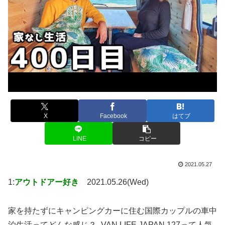
X
Facebook
はてブ
LINE
コピー
2021.05.27
1:
アウトドアー好き
2021.05.26(Wed)
家を持たずにキャンピングカーに住む国際カップルの車中
泊生活ってどんな感じ？- VAN LIFE JAPAN 127って人気