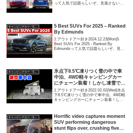
って人気で話題らしいぞ、見逃さない
で！！2:アウトドアー好き
2020.04.13(Mon)この動画は注目です！
3:...
5 Best SUVs For 2025 – Ranked
キャンピングカー・SUV人気車種
By Edmunds
1:アウトドアー好き2024.12.23(Mon)5
Best SUVs For 2025 - Ranked By
Edmundsって人気で話題らしいぞ、見逃
さないで！！2:アウトドアー好き
2024.12.23(Mon)この動画は注目です！...
氷点下8.5℃凍りつく雪の中で車
キャンピングカー・SUV人気車種
中泊、4WD軽キャンピングカー
にチェーン装着！しかし凍雪でス
タック連発
1:アウトドアー好き2022.02.02(Wed)氷点
下8.5℃凍りつく雪の中で車中泊、4WD軽
キャンピングカーにチェーン装着！しか
し凍雪でスタック連発って人気で話題ら
しいぞ、見逃さないで！！2:アウトドア
ー好き2022.02.02(Wed...
Horrific video captures moment
キャンピングカー・SUV人気車種
SUV performing dangerous
stunt flips over, crushing five