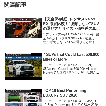
関連記事
【完全保存版】レクサスNX vs
キャンピングカー・SUV人気車種
RX 徹底比較！"後悔しない"SUV
の選び方とサイズ・価格差の真実
を解説
1:アウトドアー好き2025.12.14(Sun)【完
全保存版】レクサスNX vs RX 徹底比
較！"後悔しない"SUVの選び方とサイ
ズ・価格差の真実を解説って人気で話題
らしいぞ、見逃さないで！！2:アウトド
アー好き2025.12.14(S...
7 SUVs that Could Last 500,000
キャンピングカー・SUV人気車種
Miles or More
1:アウトドアー好き2022.02.19(Sat)7
SUVs that Could Last 500,000 Miles or
Moreって人気で話題らしいぞ、見逃さな
いで！！2:アウトドアー好き
2022.02.19(Sat)この動画は注...
TOP 10 Best Performing
キャンピングカー・SUV人気車種
LUXURY SUV 2020
1:アウトドアー好き2020.04.13(Mon)TOP
10 Best Performing LUXURY SUV 2020