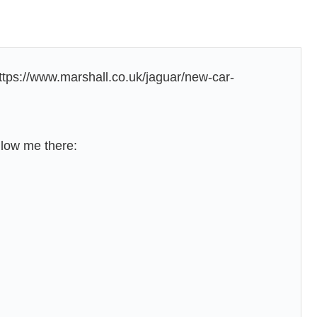
ttps://www.marshall.co.uk/jaguar/new-car-
llow me there: