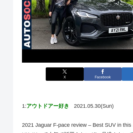
X
Facebook
1:
アウトドアー好き
2021.05.30(Sun)
2021 Jaguar F-pace review – Best SUV in th