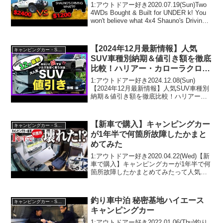
EPISODE 1
1:アウトドアー好き2020.07.19(Sun)Two
4WDs Bought & Built for UNDER k! You
won't believe what 4x4 Shauno's Driving!
EPISODE 1って人気...
【2024年12月最新情報】人気
キャンピングカー・SUV人気車種
SUV車種別納期＆値引き額を徹底
比較！ハリアー・カローラクロ
ス・ZR-V・エクストレイル・フ
1:アウトドアー好き2024.12.08(Sun)
ォレスター・ヴェゼル・ヤリスク
【2024年12月最新情報】人気SUV車種別
納期＆値引き額を徹底比較！ハリアー・
ロス・CX-80・CX-60・WR-V他
カローラクロス・ZR-V・エクストレイ
ル・フォレスター・ヴェゼル・ヤリスク
ロス・CX-80・CX-60・WR-...
【新車で購入】キャンピングカー
キャンピングカー・SUV人気車種
が1年半で何箇所故障したかまと
めてみた
1:アウトドアー好き2020.04.22(Wed)【新
車で購入】キャンピングカーが1年半で何
箇所故障したかまとめてみたって人気で
話題らしいぞ、見逃さないで！！2:アウ
トドアー好き2020.04.22(Wed)この動画は
注目です！3:アウトド...
釣り車中泊 秘密基地ハイエース
キャンピングカー・SUV人気車種
キャンピングカー
1:アウトドアー好き2022.01.06(Thu)釣り