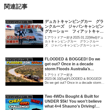
関連記事
デュカトキャンピングカー グラ
キャンピングカー・SUV人気車種
ンクルーズ ジャパンキャンピン
グカーショー フィアットキャン
ピングカー
1:アウトドアー好き2025.01.22(Wed)デュ
カトキャンピングカー グランクルー
ズ ジャパンキャンピングカーショー
フィアットキャンピングカーって人気で
話題らしいぞ、見逃さないで！！2:アウ
トドアー好き2025.01.22(Wed)...
FLOODED & BOGGED! Do we
キャンピングカー・SUV人気車種
get out? Once in a decade
storm Floods Australia’s
DRIEST town!
1:アウトドアー好き
2023.06.10(Sat)FLOODED & BOGGED!
Do we get out? Once in a decade storm
Floods Australia’s DRIEST town!って人気
で話題ら...
Two 4WDs Bought & Built for
キャンピングカー・SUV人気車種
UNDER $5k! You won't believe
what 4×4 Shauno's Driving!