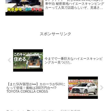
車中泊 秘密基地ハイエースキャンピング
カーって人気で話題らしいぞ、見逃さな
いで！！2:アウトドアー好き
2022.01.06(Thu)この動画は注目です！3:
アウトドアー好き2022.01...
スポンサーリンク
今までで一番巨大なハイエースキャンピ
ングカー見つけた。
【またSUV新型が•••】カローラがSUVに
なって登場！価格は200万円台〜!?
TOYOTA COROLLA CROSS