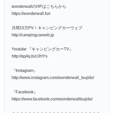
wonderwallのHPはこちらから
https://wonderwall.fun
月間15万PV！キャンピングカーウェブ
http://campingcarweb.jp
Youtube 『キャンピングカーTV』
http://qq4q.biz/JHYs
『Instagram』
http://www.instagram.com/wonderwall_tsujido/
『Facebook』
https://www.facebook.com/wonderwalltsujido/