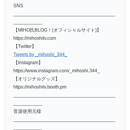
SNS
_______________________________________
___________
【MIHO氏BLOG！(オフィシャルサイト)】
https://mihoshitv.com
【Twitter】
Tweets by _mihoshi_344_
【Instagram】
https://www.instagram.com/_mihoshi.344_
【オリジナルグッズ】
https://mihoshitv.booth.pm
_______________________________________
___________
音源使用元様
_______________________________________
___________