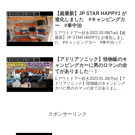
立型キャンピングカーが凄すぎる！
SUNDAY COMPACT（Ｃ1）って人気で
話題らしいぞ、見逃さないで！！2...
【超最新】JP STAR HAPPY1 が
キャンピングカー・SUV人気車種
進化しました #キャンピングカ
ー #車中泊
1:アウトドアー好き2022.03.08(Tue)【超
最新】JP STAR HAPPY1 が進化しまし
た #キャンピングカー #車中泊って人
気で話題らしいぞ、見逃さないで！！2:
アウトドアー好き2022.03.08(Tue)この動
画は注目で...
【アドリアソニック】怪物級のキ
キャンピングカー・SUV人気車種
ャンピングカーに男のロマンの全
てがありました‥！
1:アウトドアー好き2023.01.26(Thu)【ア
ドリアソニック】怪物級のキャンピング
カーに男のロマンの全てがありまし
た‥！って人気で話題らしいぞ、見逃さ
ないで！！2:アウトドアー好き
2023.01.26(Thu)この動画は注目です！3...
スポンサーリンク