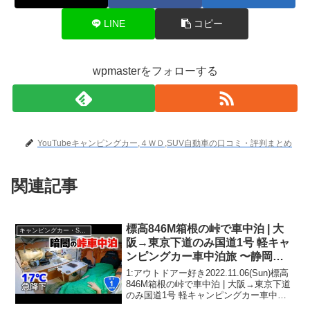
LINE
コピー
wpmasterをフォローする
YouTubeキャンピングカー,４ＷＤ,SUV自動車の口コミ・評判まとめ
関連記事
標高846M箱根の峠で車中泊 | 大
キャンピングカー・SUV人気車種
阪→東京下道のみ国道1号 軽キャ
ンピングカー車中泊旅 〜静岡→
神奈川→東京(ゴール)〜
1:アウトドアー好き2022.11.06(Sun)標高
846M箱根の峠で車中泊 | 大阪→東京下道
のみ国道1号 軽キャンピングカー車中泊
旅 〜静岡→神奈川→東京(ゴール)〜って