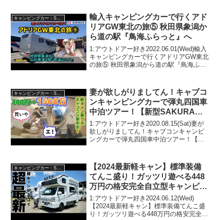
人気で話題らしいぞ、見逃さないで！！
2:アウトドアー好き2022...
輸入キャンピングカーで行くアド
キャンピングカー・SUV人気車種
リアGW東北の旅⑤ 秋田県象潟か
ら道の駅『鳥海ふらっと』へ
1:アウトドアー好き2022.06.01(Wed)輸入
キャンピングカーで行くアドリアGW東北
の旅⑤ 秋田県象潟から道の駅『鳥海ふら
っと』へって人気で話題らしいぞ、見逃
さないで！！2:アウトドアー好き
2022.06.01(Wed)この動画は注...
妻が欲しがりましてん！キャブコ
キャンピングカー・SUV人気車種
ンキャンピングカーで弾丸四国車
中泊ツアー！【新型SAKURAサ
クラ試乗レビュー】
1:アウトドアー好き2020.08.15(Sat)妻が
欲しがりましてん！キャブコンキャンピ
ングカーで弾丸四国車中泊ツアー！【新
型SAKURAサクラ試乗レビュー】って人
気で話題らしいぞ、見逃さないで！！2:
アウトドアー好き2020.08.15...
【2024最新軽キャン】標準装備
キャンピングカー・SUV人気車種
てんこ盛り！ガッツリ遊べる448
万円の格安完全自立型キャンピン
グカーが凄すぎる！SUNDAY
1:アウトドアー好き2024.06.12(Wed)
COMPACT（Ｃ1）
【2024最新軽キャン】標準装備てんこ盛
り！ガッツリ遊べる448万円の格安完全自