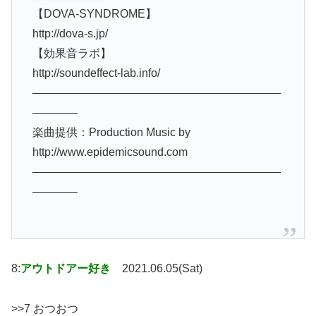
【DOVA-SYNDROME】
http://dova-s.jp/
【効果音ラボ】
http://soundeffect-lab.info/
——————————————————————
————
楽曲提供：Production Music by
http://www.epidemicsound.com
——————————————————————
————
8:
アウトドアー好き
2021.06.05(Sat)
>>7 おつおつ