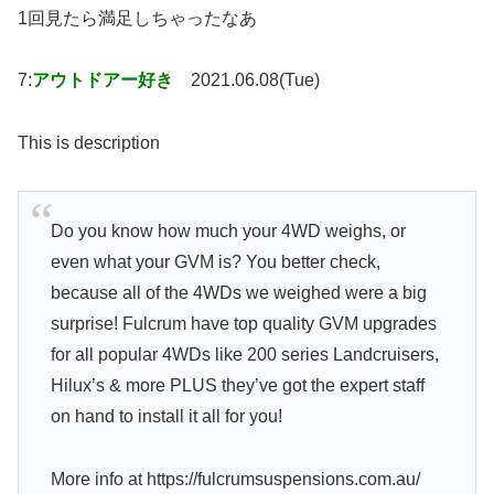
1回見たら満足しちゃったなあ
7:
アウトドアー好き
2021.06.08(Tue)
This is description
Do you know how much your 4WD weighs, or
even what your GVM is? You better check,
because all of the 4WDs we weighed were a big
surprise! Fulcrum have top quality GVM upgrades
for all popular 4WDs like 200 series Landcruisers,
Hilux’s & more PLUS they’ve got the expert staff
on hand to install it all for you!
More info at https://fulcrumsuspensions.com.au/