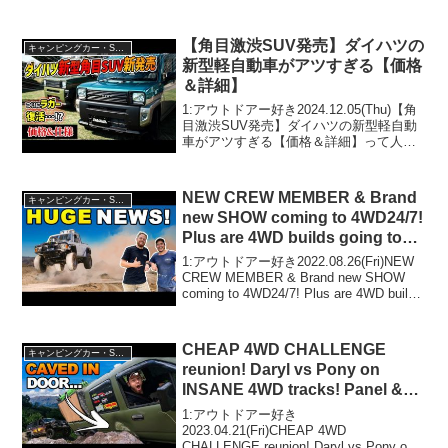
【角目激渋SUV発売】ダイハツの
キャンピングカー・SUV人気車種
新型軽自動車がアツすぎる【価格
＆詳細】
1:アウトドアー好き2024.12.05(Thu)【角
目激渋SUV発売】ダイハツの新型軽自動
車がアツすぎる【価格＆詳細】って人気
で話題らしいぞ、見逃さないで！！2:ア
ウトドアー好き2024.12.05(Thu)この動画
は注目です！3:アウト...
NEW CREW MEMBER & Brand
キャンピングカー・SUV人気車種
new SHOW coming to 4WD24/7!
Plus are 4WD builds going too
far?
1:アウトドアー好き2022.08.26(Fri)NEW
CREW MEMBER & Brand new SHOW
coming to 4WD24/7! Plus are 4WD builds
going too far?って人気で話題らし...
CHEAP 4WD CHALLENGE
キャンピングカー・SUV人気車種
reunion! Daryl vs Pony on
INSANE 4WD tracks! Panel &
ROOF damage, mods & more!
1:アウトドアー好き
2023.04.21(Fri)CHEAP 4WD
CHALLENGE reunion! Daryl vs Pony on