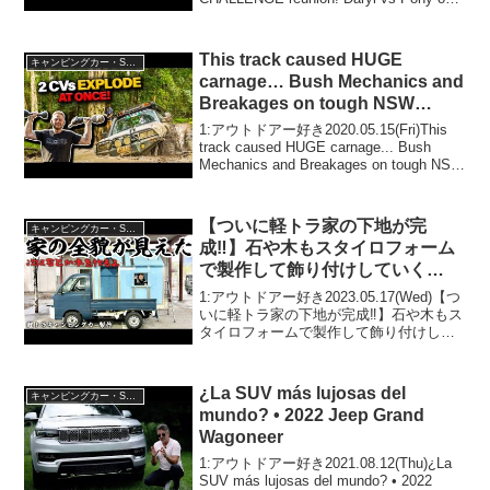
INSANE 4WD tracks! Panel & ROOF
damage, mods & mo...
This track caused HUGE
キャンピングカー・SUV人気車種
carnage… Bush Mechanics and
Breakages on tough NSW
Tracks!
1:アウトドアー好き2020.05.15(Fri)This
track caused HUGE carnage... Bush
Mechanics and Breakages on tough NSW
Tracks!って人気で話題らしいぞ、...
【ついに軽トラ家の下地が完
キャンピングカー・SUV人気車種
成‼︎】石や木もスタイロフォーム
で製作して飾り付けしていく
と…！【軽トラキャンピングカー
1:アウトドアー好き2023.05.17(Wed)【つ
DIY第4話】
いに軽トラ家の下地が完成‼︎】石や木もス
タイロフォームで製作して飾り付けして
いくと…！【軽トラキャンピングカーDIY
第4話】って人気で話題らしいぞ、見逃さ
ないで！！2:アウトドアー好き2...
¿La SUV más lujosas del
キャンピングカー・SUV人気車種
mundo? • 2022 Jeep Grand
Wagoneer
1:アウトドアー好き2021.08.12(Thu)¿La
SUV más lujosas del mundo? • 2022