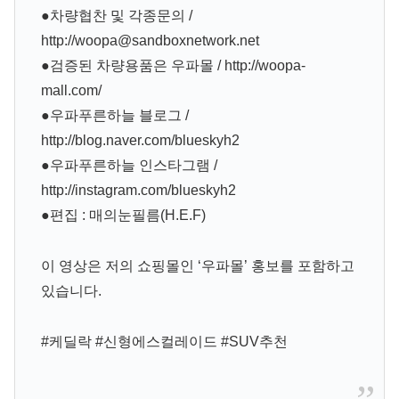
●차량협찬 및 각종문의 /
http://woopa@sandboxnetwork.net
●검증된 차량용품은 우파몰 / http://woopa-
mall.com/
●우파푸른하늘 블로그 /
http://blog.naver.com/blueskyh2
●우파푸른하늘 인스타그램 /
http://instagram.com/blueskyh2
●편집 : 매의눈필름(H.E.F)
이 영상은 저의 쇼핑몰인 ‘우파몰’ 홍보를 포함하고
있습니다.
#케딜락 #신형에스컬레이드 #SUV추천