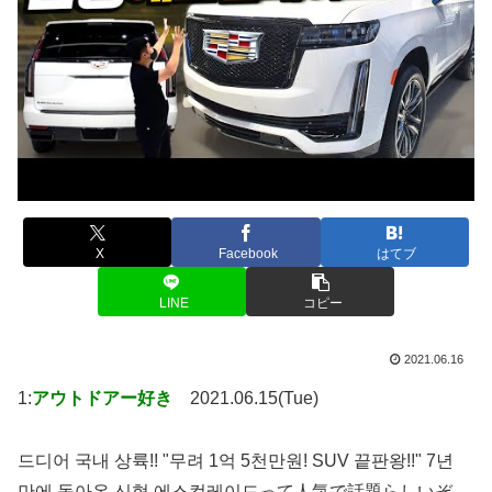
X
Facebook
はてブ
LINE
コピー
2021.06.16
1:
アウトドアー好き
2021.06.15(Tue)
드디어 국내 상륙!! "무려 1억 5천만원! SUV 끝판왕!!" 7년
만에 돌아온 신형 에스컬레이드って人気で話題らしいぞ、