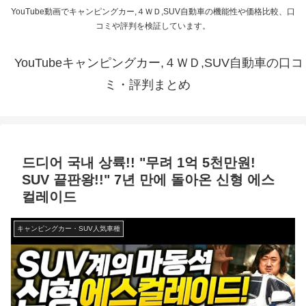
YouTube動画でキャンピングカー,４ＷＤ,SUV自動車の機能性や価格比較、口
コミや評判を検証しています。
YouTubeキャンピングカー,４ＷＤ,SUV自動車の口コ
ミ・評判まとめ
드디어 국내 상륙!! "무려 1억 5천만원!
SUV 끝판왕!!" 7년 만에 돌아온 신형 에스
컬레이드
キャンピングカー・SUV人気車種