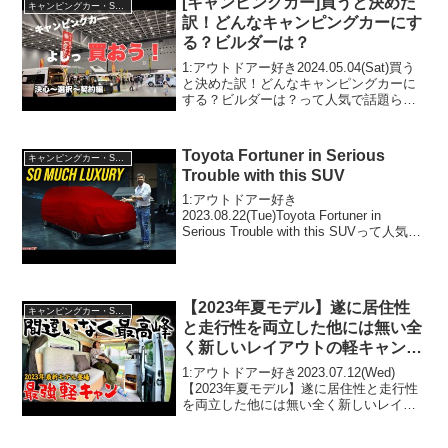
[キャンピングカー]買うと決めた
キャンピングカー・SUV人気車種
訳！どんなキャンピングカーにす
る？ビルダーは？
1:アウトドアー好き2024.05.04(Sat)買う
と決めた訳！どんなキャンピングカーに
する？ビルダーは？って人気で話題らし
いぞ、見逃さないで！！2:アウトドアー
好き2024.05.04(Sat)この動画は注目で
す！3:アウトドアー好き2...
Toyota Fortuner in Serious
キャンピングカー・SUV人気車種
Trouble with this SUV
1:アウトドアー好き
2023.08.22(Tue)Toyota Fortuner in
Serious Trouble with this SUVって人気で
話題らしいぞ、見逃さないで！！2:アウ
トドアー好き2023.08.22(Tue)この...
【2023年夏モデル】遂に居住性
キャンピングカー・SUV人気車種
と走行性を両立した他には無い全
く新しいレイアウトの軽キャンピ
ングカーvitaが登場！徹底紹介し
1:アウトドアー好き2023.07.12(Wed)
ます！
【2023年夏モデル】遂に居住性と走行性
を両立した他には無い全く新しいレイア
ウトの軽キャンピングカーvitaが登場！徹
底紹介します！って人気で話題らしい