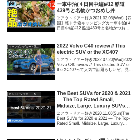
ー車中泊(４日目中編)#12 酷道
439号と名物かつおめし丼
1:アウトドアー好き2021.02.03(Wed)【四
国】軽トラ箱キャンピングカー車中泊(４
日目中編)#12 酷道439号と名物かつおめ
し丼って人気で話題らしいぞ、見逃さな
いで！！2:アウトドアー好き
2021.02.03(Wed)この動...
2022 Volvo C40 review // This
キャンピングカー・SUV人気車種
electric SUV or the XC40?
1:アウトドアー好き2022.07.20(Wed)2022
Volvo C40 review // This electric SUV or
the XC40?って人気で話題らしいぞ、見逃
さないで！！2:アウトドアー好き
2022.07.20...
The Best SUVs for 2020 & 2021
キャンピングカー・SUV人気車種
— The Top-Rated Small,
Midsize, Large, Luxury SUVs
and Crossovers
1:アウトドアー好き2020.11.08(Sun)The
Best SUVs for 2020 & 2021 — The Top-
Rated Small, Midsize, Large, Luxury
SUVs and Crossovers...