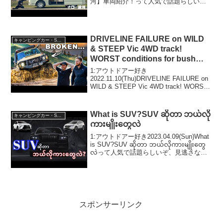
河】車両紹介！って人気で話題らしい
ぞ、見逃さないで！！2:アウトドアー好
き2024.05.11(Sat)この動画は注目です！
3:アウトドアー好き2024...
DRIVELINE FAILURE on WILD
キャンピングカー・SUV人気車種
& STEEP Vic 4WD track!
WORST conditions for bush
mechanic repairs…
1:アウトドアー好き
2022.11.10(Thu)DRIVELINE FAILURE on
WILD & STEEP Vic 4WD track! WORST
conditions for bush mechanic repairs...
っ...
What is SUV?SUV ဆိုတာ ဘယ်လို
キャンピングカー・SUV人気車種
ကားမျိုးတွေလဲ
1:アウトドアー好き2023.04.09(Sun)What
is SUV?SUV ဆိုတာ ဘယ်လိုကားမျိုးတွေ
လဲって人気で話題らしいぞ、見逃さない
で！！2:アウトドアー好き
2023.04.09(Sun)この動画は注目です...
スポンサーリンク