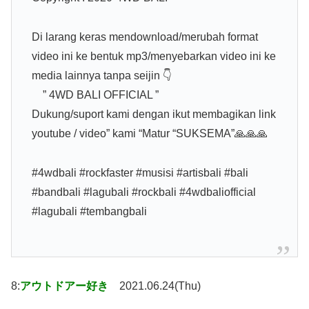
Di larang keras mendownload/merubah format
video ini ke bentuk mp3/menyebarkan video ini ke
media lainnya tanpa seijin 👇
” 4WD BALI OFFICIAL ”
Dukung/suport kami dengan ikut membagikan link
youtube / video” kami “Matur “SUKSEMA”🙏🙏🙏
#4wdbali #rockfaster #musisi #artisbali #bali
#bandbali #lagubali #rockbali #4wdbaliofficial
#lagubali #tembangbali
8:
アウトドアー好き
2021.06.24(Thu)