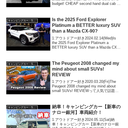
budget! CHEAP second hand dual cab +
HUGE power gains!って人気で話題らし
いぞ、見逃さないで！！...
Is the 2025 Ford Explorer
キャンピングカー・SUV人気車種
Platinum a BETTER luxury SUV
than a Mazda CX-90?
1:アウトドアー好き2024.02.14(Wed)Is
the 2025 Ford Explorer Platinum a
BETTER luxury SUV than a Mazda CX-
90?って人気で話題らしいぞ、見逃さない
で！！2...
The Peugeot 2008 changed my
キャンピングカー・SUV人気車種
mind about small SUVs!
REVIEW
1:アウトドアー好き2020.03.20(Fri)The
Peugeot 2008 changed my mind about
small SUVs! REVIEWって人気で話題ら
しいぞ、見逃さないで！！2:アウトドア
ー好き2020.03....
納車！キャンピングカー【新車の
キャンピングカー・SUV人気車種
ナロー銀河】車両紹介！
1:アウトドアー好き2024.05.11(Sat)納
車！キャンピングカー【新車のナロー銀