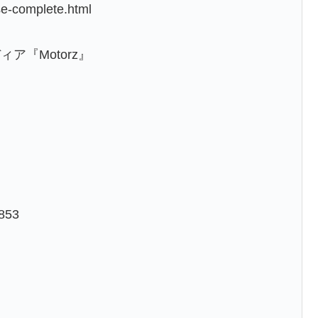
e-complete.html
『Motorz』
』
6853