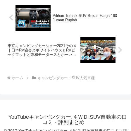
Pilihan Terbaik SUV Bekas Harga 160
Jutaan Rupiah
東京キャンピングカーショー2021その４
｜日本RV協会とホワイトハウスとRVビ
ックフットと東和モータースとかーいん
てりあ高橋とちょいCamと日産とユーア
イビークルとADDSETとLTキャンパーズ
ホーム
キャンピングカー・SUV人気車種
YouTubeキャンピングカー,４ＷＤ,SUV自動車の口
コミ・評判まとめ
© 2017 YouTubeキャンピングカー,４ＷＤ,SUV自動車の口コミ・評