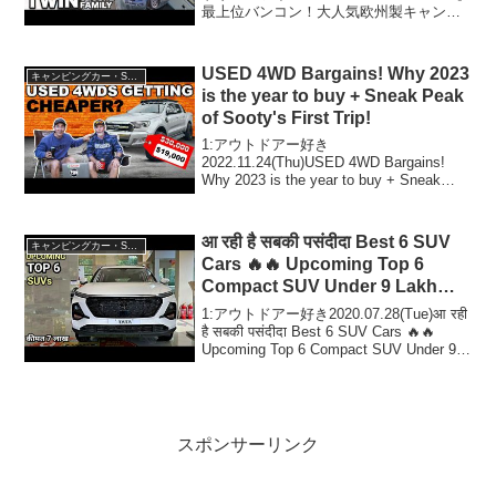
最上位バンコン！大人気欧州製キャンピ
ングカー！【ファミリー向けキャンパ
ー】って人気で話題らしいぞ、見逃さな
いで！！2:アウトドアー好き202...
USED 4WD Bargains! Why 2023
キャンピングカー・SUV人気車種
is the year to buy + Sneak Peak
of Sooty's First Trip!
1:アウトドアー好き
2022.11.24(Thu)USED 4WD Bargains!
Why 2023 is the year to buy + Sneak
Peak of Sooty's First Trip!って人気で話題
らしいぞ、見...
आ रही है सबकी पसंदीदा Best 6 SUV
キャンピングカー・SUV人気車種
Cars 🔥🔥 Upcoming Top 6
Compact SUV Under 9 Lakh
(Tata, Toyota, Kia)
1:アウトドアー好き2020.07.28(Tue)आ रही
है सबकी पसंदीदा Best 6 SUV Cars 🔥🔥
Upcoming Top 6 Compact SUV Under 9
Lakh (Tata, Toyota,...
スポンサーリンク