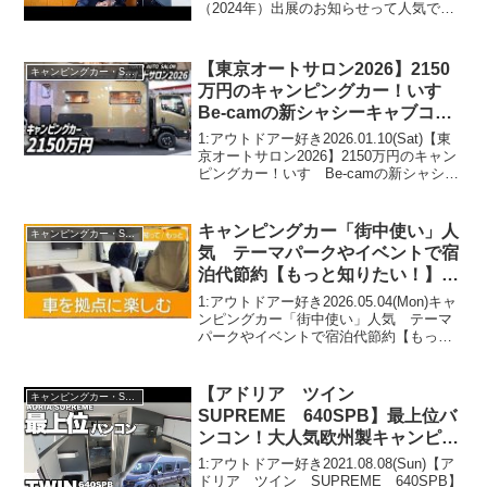
（2024年）出展のお知らせって人気で話
題らしいぞ、見逃さないで！！2:アウト
ドアー好き2024.11.30(Sat)この動画は注
目です！3:アウト...
【東京オートサロン2026】2150
キャンピングカー・SUV人気車種
万円のキャンピングカー！いすゞ
Be-camの新シャシーキャブコン
GeoRoam！
1:アウトドアー好き2026.01.10(Sat)【東
京オートサロン2026】2150万円のキャン
ピングカー！いすゞBe-camの新シャシー
キャブコンGeoRoam！って人気で話題ら
しいぞ、見逃さないで！！2:アウトドア
ー好き2026.01...
キャンピングカー「街中使い」人
キャンピングカー・SUV人気車種
気 テーマパークやイベントで宿
泊代節約【もっと知りたい！】
【グッド！モーニング】(2026年5
1:アウトドアー好き2026.05.04(Mon)キャ
月4日)
ンピングカー「街中使い」人気 テーマ
パークやイベントで宿泊代節約【もっと
知りたい！】【グッド！モーニング】
(2026年5月4日)って人気で話題らしい
ぞ、見逃さないで！！2:アウトドアー
【アドリア ツイン
キャンピングカー・SUV人気車種
好...
SUPREME 640SPB】最上位バ
ンコン！大人気欧州製キャンピン
グカー！【ファミリー向けキャン
1:アウトドアー好き2021.08.08(Sun)【ア
パー】
ドリア ツイン SUPREME 640SPB】