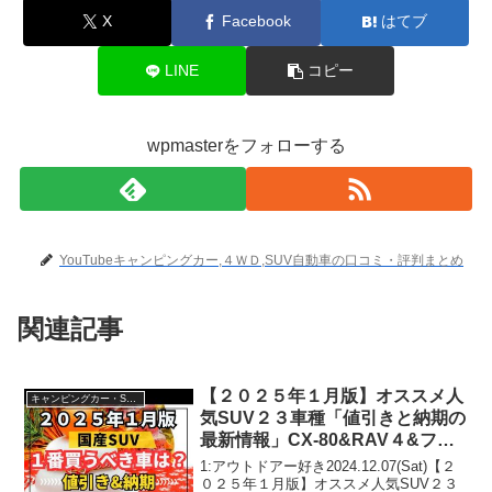
X
Facebook
はてブ
LINE
コピー
wpmasterをフォローする
YouTubeキャンピングカー,４ＷＤ,SUV自動車の口コミ・評判まとめ
関連記事
【２０２５年１月版】オススメ人
キャンピングカー・SUV人気車種
気SUV２３車種「値引きと納期の
最新情報」CX-80&RAV４&フロ
ンクス&フォレスター&ハリアー
1:アウトドアー好き2024.12.07(Sat)【２
&キックス&トライトン&WR-V&
０２５年１月版】オススメ人気SUV２３