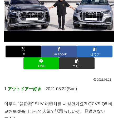
X
Facebook
はてブ
LINE
コピー
2021.08.23
1:
アウトドアー好き
2021.08.22(Sun)
아우디 "끝판왕" SUV 어떤차를 사실건가요?! Q7 VS Q8 비
교해보겠습니다って人気で話題らしいぞ、見逃さない