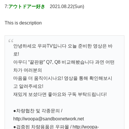
7:
アウトドアー好き
2021.08.22(Sun)
This is description
안녕하세요 우파TV입니다 오늘 준비한 영상은 바
로!
아우디 “끝판왕” Q7, Q8 비교해봤습니다 과연 어떤
차가 여러분의
마음을 더 움직이시나요! 영상을 통해 확인해보시
고 알려주세요!
재밌게 보셨다면 좋아요와 구독 부탁드립니다!
●차량협찬 및 각종문의 /
http://woopa@sandboxnetwork.net
●검증된 차량용품은 우파몰 / http://woopa-