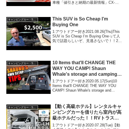
車種「値引きと納期の最新情報」CX-
ヴェゼル&ライズなど
80&RAV４&フロンクス&フォレスター&
ハリアー&キックス&トライトン&WR-V&
ヴェゼル&ライズなどって人気...
This SUV is So Cheap I’m
キャンピングカー・SUV人気車種
Buying One
1:アウトドアー好き2021.08.26(Thu)This
SUV is So Cheap I’m Buying Oneって人
気で話題らしいぞ、見逃さないで！！2:
アウトドアー好き2021.08.26(Thu)この動
画は注目です！3:アウト...
10 Items that'll CHANGE THE
キャンピングカー・SUV人気車種
WAY YOU CAMP! Shaun
Whale's storage and camping
secrets!
1:アウトドアー好き2020.05.17(Sun)10
Items that'll CHANGE THE WAY YOU
CAMP! Shaun Whale's storage and
camping secrets!って人気で話題らしい
ぞ...
【動く高級ホテル】レンタルキャ
キャンピングカー・SUV人気車種
ンピングカーを借りたら室内が高
級ホテルだった！！RVトラスト
TR500 C-LH
1:アウトドアー好き2020.07.28(Tue)【動