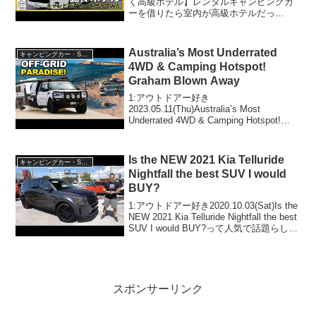
く高級ホテル】レンタルキャンピングカ
ーを借りたら室内が高級ホテルだっ
た！！RVトラスト TR500 C-LHって人気
で話題らしいぞ、見逃さないで！！2:ア
ウトドアー好き2020.07.2...
Australia’s Most Underrated
キャンピングカー・SUV人気車種
4WD & Camping Hotspot!
Graham Blown Away
1:アウトドアー好き
2023.05.11(Thu)Australia’s Most
Underrated 4WD & Camping Hotspot!
Graham Blown Awayって人気で話題らし
いぞ、見逃さないで！！2:アウトドア...
Is the NEW 2021 Kia Telluride
キャンピングカー・SUV人気車種
Nightfall the best SUV I would
BUY?
1:アウトドアー好き2020.10.03(Sat)Is the
NEW 2021 Kia Telluride Nightfall the best
SUV I would BUY?って人気で話題らしい
ぞ、見逃さないで！！2:アウトドアー好
き...
スポンサーリンク