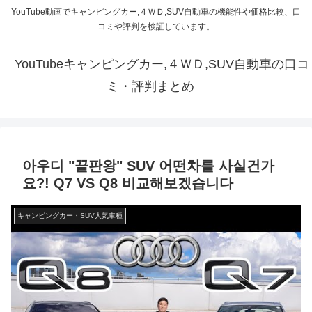
YouTube動画でキャンピングカー,４ＷＤ,SUV自動車の機能性や価格比較、口
コミや評判を検証しています。
YouTubeキャンピングカー,４ＷＤ,SUV自動車の口コ
ミ・評判まとめ
아우디 "끝판왕" SUV 어떤차를 사실건가
요?! Q7 VS Q8 비교해보겠습니다
キャンピングカー・SUV人気車種